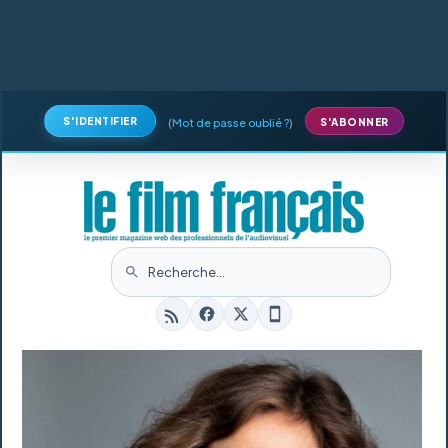
S'IDENTIFIER
(
Mot de passe oublié ?
)
S'ABONNER