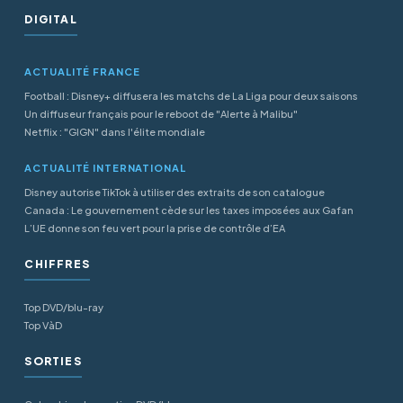
DIGITAL
ACTUALITÉ FRANCE
Football : Disney+ diffusera les matchs de La Liga pour deux saisons
Un diffuseur français pour le reboot de "Alerte à Malibu"
Netflix : "GIGN" dans l'élite mondiale
ACTUALITÉ INTERNATIONAL
Disney autorise TikTok à utiliser des extraits de son catalogue
Canada : Le gouvernement cède sur les taxes imposées aux Gafan
L’UE donne son feu vert pour la prise de contrôle d’EA
CHIFFRES
Top DVD/blu-ray
Top VàD
SORTIES