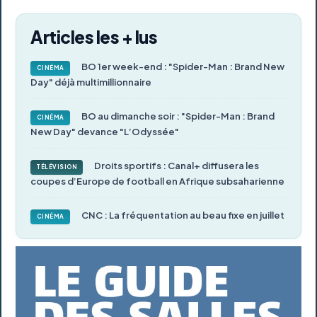
Articles les + lus
BO 1er week-end : "Spider-Man : Brand New
CINÉMA
Day" déjà multimillionnaire
BO au dimanche soir : "Spider-Man : Brand
CINÉMA
New Day" devance "L’Odyssée"
Droits sportifs : Canal+ diffusera les
TÉLÉVISION
coupes d’Europe de football en Afrique subsaharienne
CNC : La fréquentation au beau fixe en juillet
CINÉMA