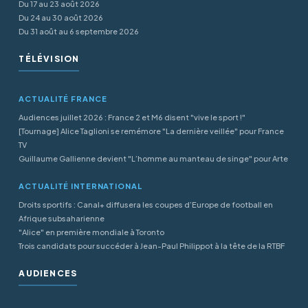
Du 17 au 23 août 2026
Du 24 au 30 août 2026
Du 31 août au 6 septembre 2026
TÉLÉVISION
ACTUALITÉ FRANCE
Audiences juillet 2026 : France 2 et M6 disent "vive le sport !"
[Tournage] Alice Taglioni se remémore "La dernière veillée" pour France
TV
Guillaume Gallienne devient "L’homme au manteau de singe" pour Arte
ACTUALITÉ INTERNATIONAL
Droits sportifs : Canal+ diffusera les coupes d’Europe de football en
Afrique subsaharienne
"Alice" en première mondiale à Toronto
Trois candidats pour succéder à Jean-Paul Philippot à la tête de la RTBF
AUDIENCES