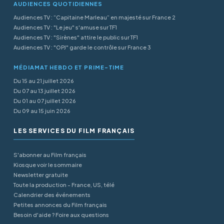
AUDIENCES QUOTIDIENNES
Audiences TV : “Capitaine Marleau” en majesté sur France 2
Audiences TV : "Le jeu" s'amuse sur TF1
Audiences TV : "Sirènes" attire le public sur TF1
Audiences TV : "OPJ" garde le contrôle sur France 3
MÉDIAMAT HEBDO ET PRIME-TIME
Du 15 au 21 juillet 2026
Du 07 au 13 juillet 2026
Du 01 au 07 juillet 2026
Du 09 au 15 juin 2026
LES SERVICES DU FILM FRANÇAIS
S'abonner au Film français
Kiosque voir le sommaire
Newsletter gratuite
Toute la production - France, US, télé
Calendrier des événements
Petites annonces du Film français
Besoin d'aide ? Foire aux questions