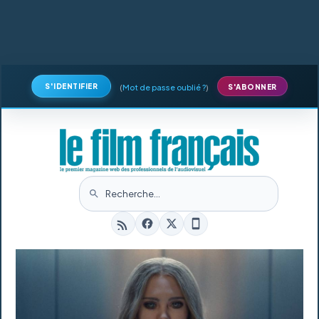
S'IDENTIFIER
(
Mot de passe oublié ?
)
S'ABONNER