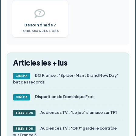
Besoin d'aide ?
FOIRE AUX QUESTIONS
Articles les + lus
BO France : "Spider-Man : Brand New Day"
CINÉMA
bat des records
Disparition de Dominique Frot
CINÉMA
Audiences TV : "Le jeu" s'amuse sur TF1
TÉLÉVISION
Audiences TV : "OPJ" garde le contrôle
TÉLÉVISION
sur France 3