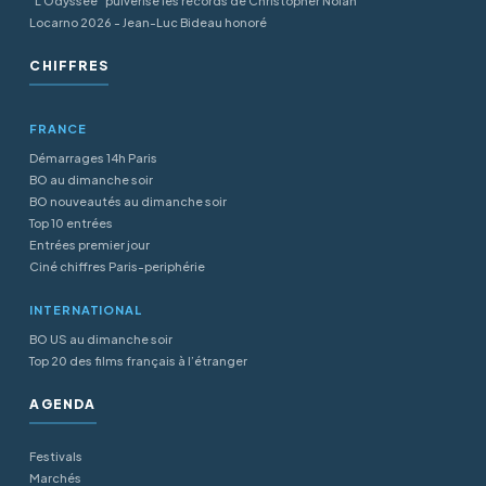
"L'Odyssée" pulvérise les records de Christopher Nolan
Locarno 2026 - Jean-Luc Bideau honoré
CHIFFRES
FRANCE
Démarrages 14h Paris
BO au dimanche soir
BO nouveautés au dimanche soir
Top 10 entrées
Entrées premier jour
Ciné chiffres Paris-periphérie
INTERNATIONAL
BO US au dimanche soir
Top 20 des films français à l’étranger
AGENDA
Festivals
Marchés