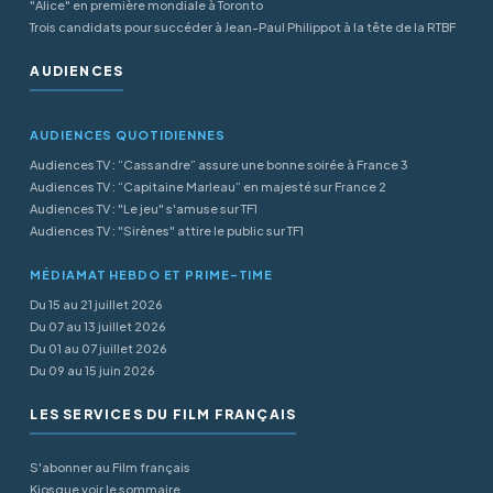
"Alice" en première mondiale à Toronto
Trois candidats pour succéder à Jean-Paul Philippot à la tête de la RTBF
AUDIENCES
AUDIENCES QUOTIDIENNES
Audiences TV : “Cassandre” assure une bonne soirée à France 3
Audiences TV : “Capitaine Marleau” en majesté sur France 2
Audiences TV : "Le jeu" s'amuse sur TF1
Audiences TV : "Sirènes" attire le public sur TF1
MÉDIAMAT HEBDO ET PRIME-TIME
Du 15 au 21 juillet 2026
Du 07 au 13 juillet 2026
Du 01 au 07 juillet 2026
Du 09 au 15 juin 2026
LES SERVICES DU FILM FRANÇAIS
S'abonner au Film français
Kiosque voir le sommaire