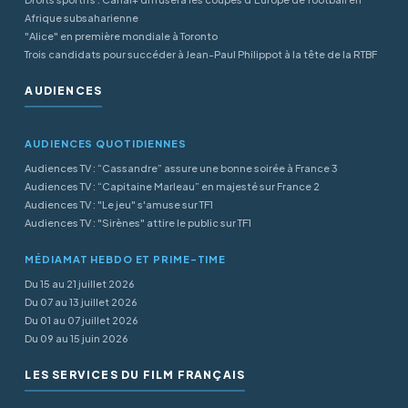
Afrique subsaharienne
"Alice" en première mondiale à Toronto
Trois candidats pour succéder à Jean-Paul Philippot à la tête de la RTBF
AUDIENCES
AUDIENCES QUOTIDIENNES
Audiences TV : “Cassandre” assure une bonne soirée à France 3
Audiences TV : “Capitaine Marleau” en majesté sur France 2
Audiences TV : "Le jeu" s'amuse sur TF1
Audiences TV : "Sirènes" attire le public sur TF1
MÉDIAMAT HEBDO ET PRIME-TIME
Du 15 au 21 juillet 2026
Du 07 au 13 juillet 2026
Du 01 au 07 juillet 2026
Du 09 au 15 juin 2026
LES SERVICES DU FILM FRANÇAIS