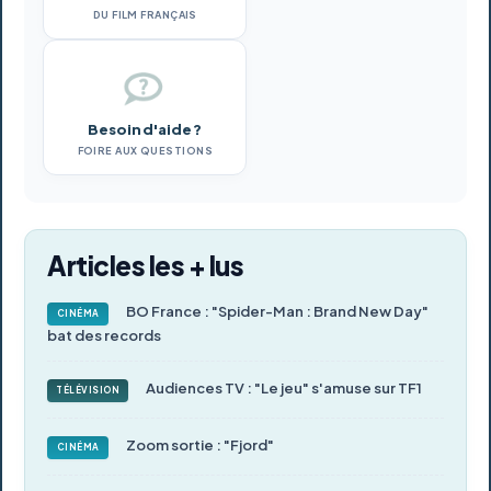
DU FILM FRANÇAIS
Besoin d'aide ?
FOIRE AUX QUESTIONS
Articles les + lus
BO France : "Spider-Man : Brand New Day"
CINÉMA
bat des records
Audiences TV : "Le jeu" s'amuse sur TF1
TÉLÉVISION
Zoom sortie : "Fjord"
CINÉMA