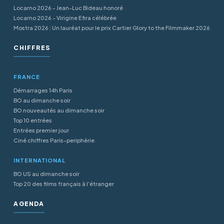
Locarno 2026 - Jean-Luc Bideau honoré
Locarno 2026 - Virigine Efira célébrée
Mostra 2026 : Un lauréat pour le prix Cartier Glory to the Filmmaker 2026
CHIFFRES
FRANCE
Démarrages 14h Paris
BO au dimanche soir
BO nouveautés au dimanche soir
Top 10 entrées
Entrées premier jour
Ciné chiffres Paris-periphérie
INTERNATIONAL
BO US au dimanche soir
Top 20 des films français à l’étranger
AGENDA