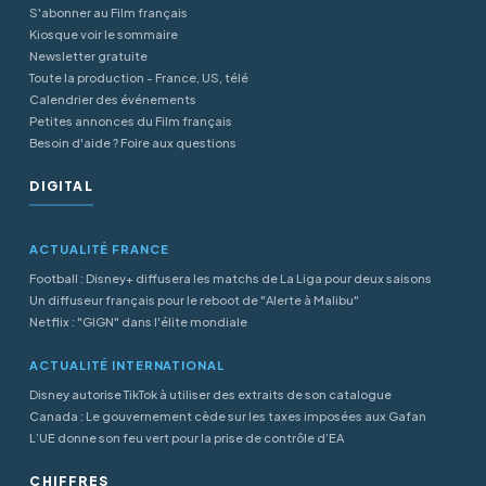
S'abonner au Film français
Kiosque voir le sommaire
Newsletter gratuite
Toute la production - France, US, télé
Calendrier des événements
Petites annonces du Film français
Besoin d'aide ? Foire aux questions
DIGITAL
ACTUALITÉ FRANCE
Football : Disney+ diffusera les matchs de La Liga pour deux saisons
Un diffuseur français pour le reboot de "Alerte à Malibu"
Netflix : "GIGN" dans l'élite mondiale
ACTUALITÉ INTERNATIONAL
Disney autorise TikTok à utiliser des extraits de son catalogue
Canada : Le gouvernement cède sur les taxes imposées aux Gafan
L’UE donne son feu vert pour la prise de contrôle d’EA
CHIFFRES