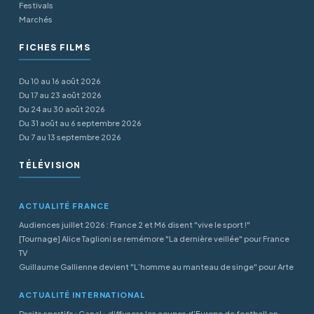
Festivals
Marchés
FICHES FILMS
Du 10 au 16 août 2026
Du 17 au 23 août 2026
Du 24 au 30 août 2026
Du 31 août au 6 septembre 2026
Du 7 au 13 septembre 2026
TÉLÉVISION
ACTUALITÉ FRANCE
Audiences juillet 2026 : France 2 et M6 disent "vive le sport !"
[Tournage] Alice Taglioni se remémore "La dernière veillée" pour France
TV
Guillaume Gallienne devient "L’homme au manteau de singe" pour Arte
ACTUALITÉ INTERNATIONAL
Droits sportifs : Canal+ diffusera les coupes d’Europe de football en