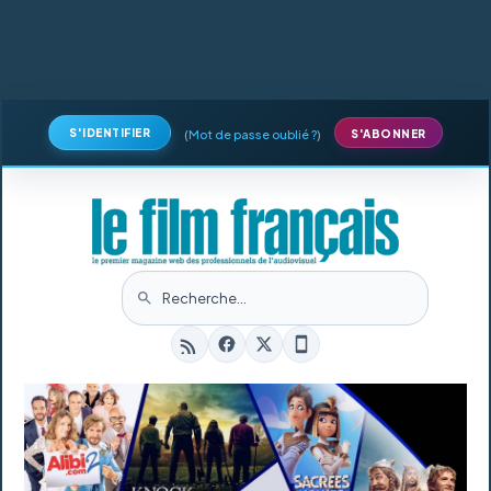
S'IDENTIFIER
(
Mot de passe oublié ?
)
S'ABONNER