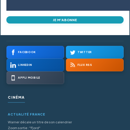
JE M'ABONNE
FACEBOOK
TWITTER
LINKEDIN
FLUX RSS
APPLI MOBILE
CINÉMA
ACTUALITÉ FRANCE
Warner décale un titre de son calendrier
Zoom sortie : "Fjord"