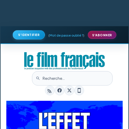
S'IDENTIFIER
(
Mot de passe oublié ?
)
S'ABONNER