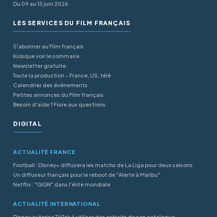
Du 09 au 15 juin 2026
LES SERVICES DU FILM FRANÇAIS
S'abonner au Film français
Kiosque voir le sommaire
Newsletter gratuite
Toute la production - France, US, télé
Calendrier des événements
Petites annonces du Film français
Besoin d'aide ? Foire aux questions
DIGITAL
ACTUALITÉ FRANCE
Football : Disney+ diffusera les matchs de La Liga pour deux saisons
Un diffuseur français pour le reboot de "Alerte à Malibu"
Netflix : "GIGN" dans l'élite mondiale
ACTUALITÉ INTERNATIONAL
Disney autorise TikTok à utiliser des extraits de son catalogue