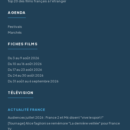
Top 20 des films français à l’étranger
AGENDA
Festivals
Marchés
FICHES FILMS
Du 3 au 9 août 2026
Du 10 au 16 août 2026
Du 17 au 23 août 2026
Du 24 au 30 août 2026
Du 31 août au 6 septembre 2026
TÉLÉVISION
ACTUALITÉ FRANCE
Audiences juillet 2026 : France 2 et M6 disent "vive le sport !"
[Tournage] Alice Taglioni se remémore "La dernière veillée" pour France
TV