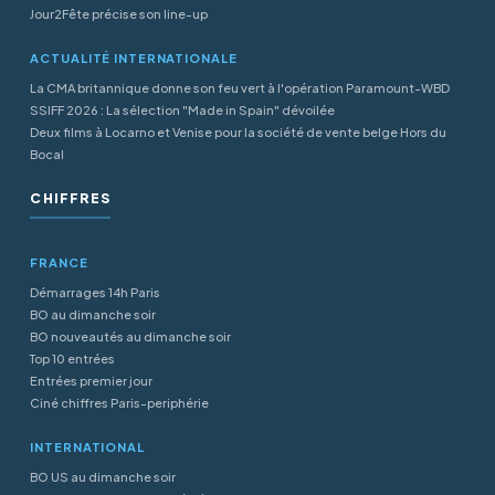
Jour2Fête précise son line-up
ACTUALITÉ INTERNATIONALE
La CMA britannique donne son feu vert à l'opération Paramount-WBD
SSIFF 2026 : La sélection "Made in Spain" dévoilée
Deux films à Locarno et Venise pour la société de vente belge Hors du
Bocal
CHIFFRES
FRANCE
Démarrages 14h Paris
BO au dimanche soir
BO nouveautés au dimanche soir
Top 10 entrées
Entrées premier jour
Ciné chiffres Paris-periphérie
INTERNATIONAL
BO US au dimanche soir