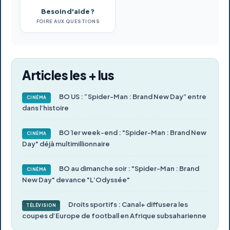
Besoin d'aide ?
FOIRE AUX QUESTIONS
Articles les + lus
BO US : “Spider-Man : Brand New Day” entre
CINÉMA
dans l’histoire
BO 1er week-end : "Spider-Man : Brand New
CINÉMA
Day" déjà multimillionnaire
BO au dimanche soir : "Spider-Man : Brand
CINÉMA
New Day" devance "L’Odyssée"
Droits sportifs : Canal+ diffusera les
TÉLÉVISION
coupes d’Europe de football en Afrique subsaharienne