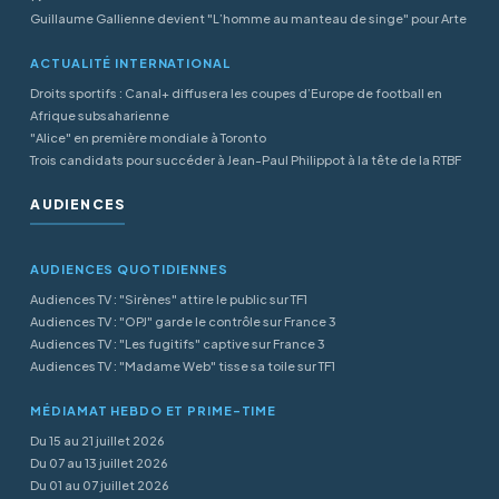
Guillaume Gallienne devient "L’homme au manteau de singe" pour Arte
ACTUALITÉ INTERNATIONAL
Droits sportifs : Canal+ diffusera les coupes d’Europe de football en
Afrique subsaharienne
"Alice" en première mondiale à Toronto
Trois candidats pour succéder à Jean-Paul Philippot à la tête de la RTBF
AUDIENCES
AUDIENCES QUOTIDIENNES
Audiences TV : "Sirènes" attire le public sur TF1
Audiences TV : "OPJ" garde le contrôle sur France 3
Audiences TV : "Les fugitifs" captive sur France 3
Audiences TV : "Madame Web" tisse sa toile sur TF1
MÉDIAMAT HEBDO ET PRIME-TIME
Du 15 au 21 juillet 2026
Du 07 au 13 juillet 2026
Du 01 au 07 juillet 2026