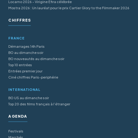
Locarno 2026 - Virigine Efira célébrée
Mostra 2026 : Un lauréat pour le prix Cartier Glory to the Filmmaker 2026
CHIFFRES
FRANCE
Démarrages 14h Paris
BO au dimanche soir
BO nouveautés au dimanche soir
Top 10 entrées
Entrées premier jour
Ciné chiffres Paris-periphérie
INTERNATIONAL
BO US au dimanche soir
Top 20 des films français à l’étranger
AGENDA
Festivals
Marchés