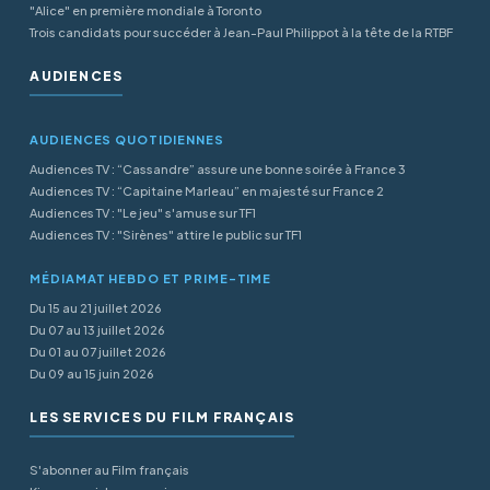
"Alice" en première mondiale à Toronto
Trois candidats pour succéder à Jean-Paul Philippot à la tête de la RTBF
AUDIENCES
AUDIENCES QUOTIDIENNES
Audiences TV : “Cassandre” assure une bonne soirée à France 3
Audiences TV : “Capitaine Marleau” en majesté sur France 2
Audiences TV : "Le jeu" s'amuse sur TF1
Audiences TV : "Sirènes" attire le public sur TF1
MÉDIAMAT HEBDO ET PRIME-TIME
Du 15 au 21 juillet 2026
Du 07 au 13 juillet 2026
Du 01 au 07 juillet 2026
Du 09 au 15 juin 2026
LES SERVICES DU FILM FRANÇAIS
S'abonner au Film français