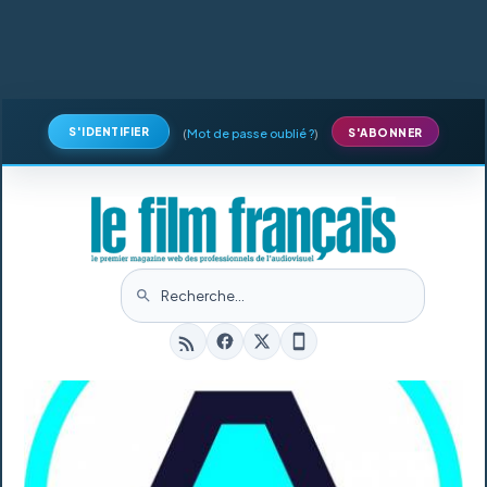
S'IDENTIFIER
(
Mot de passe oublié ?
)
S'ABONNER