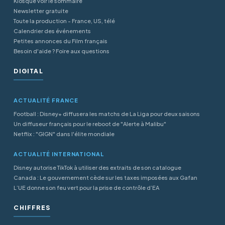
Kiosque voir le sommaire
Newsletter gratuite
Toute la production - France, US, télé
Calendrier des événements
Petites annonces du Film français
Besoin d'aide ? Foire aux questions
DIGITAL
ACTUALITÉ FRANCE
Football : Disney+ diffusera les matchs de La Liga pour deux saisons
Un diffuseur français pour le reboot de "Alerte à Malibu"
Netflix : "GIGN" dans l'élite mondiale
ACTUALITÉ INTERNATIONAL
Disney autorise TikTok à utiliser des extraits de son catalogue
Canada : Le gouvernement cède sur les taxes imposées aux Gafan
L’UE donne son feu vert pour la prise de contrôle d’EA
CHIFFRES