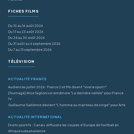
FICHES FILMS
Du 10 au 16 août 2026
Du 17 au 23 août 2026
Du 24 au 30 août 2026
Du 31 août au 6 septembre 2026
Du 7 au 13 septembre 2026
TÉLÉVISION
ACTUALITÉ FRANCE
Audiences juillet 2026 : France 2 et M6 disent "vive le sport !"
[Tournage] Alice Taglioni se remémore "La dernière veillée" pour France
TV
Guillaume Gallienne devient "L’homme au manteau de singe" pour Arte
ACTUALITÉ INTERNATIONAL
Droits sportifs : Canal+ diffusera les coupes d’Europe de football en
Afrique subsaharienne