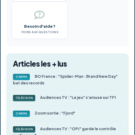
Besoin d'aide ?
FOIRE AUX QUESTIONS
Articles les + lus
BO France : "Spider-Man : Brand New Day"
CINÉMA
bat des records
Audiences TV : "Le jeu" s'amuse sur TF1
TÉLÉVISION
Zoom sortie : "Fjord"
CINÉMA
Audiences TV : "OPJ" garde le contrôle
TÉLÉVISION