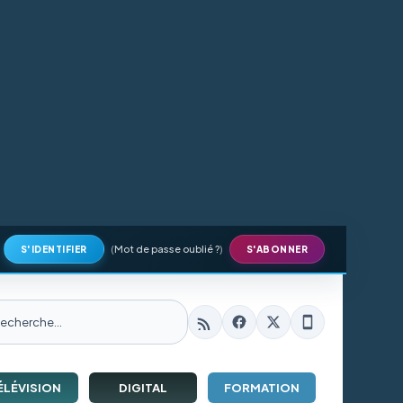
(
Mot de passe oublié ?
)
S'IDENTIFIER
S'ABONNER
ÉLÉVISION
DIGITAL
FORMATION