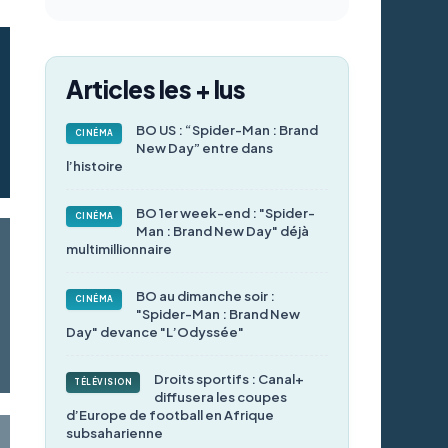
Articles les + lus
BO US : “Spider-Man : Brand
CINÉMA
New Day” entre dans
l’histoire
BO 1er week-end : "Spider-
CINÉMA
Man : Brand New Day" déjà
multimillionnaire
BO au dimanche soir :
CINÉMA
"Spider-Man : Brand New
Day" devance "L’Odyssée"
Droits sportifs : Canal+
TÉLÉVISION
diffusera les coupes
d’Europe de football en Afrique
subsaharienne