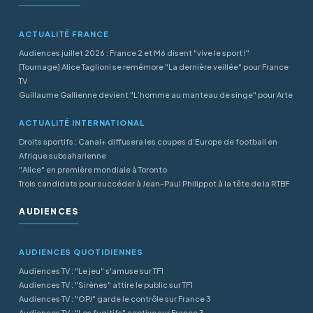
ACTUALITÉ FRANCE
Audiences juillet 2026 : France 2 et M6 disent "vive le sport !"
[Tournage] Alice Taglioni se remémore "La dernière veillée" pour France
TV
Guillaume Gallienne devient "L’homme au manteau de singe" pour Arte
ACTUALITÉ INTERNATIONAL
Droits sportifs : Canal+ diffusera les coupes d’Europe de football en
Afrique subsaharienne
"Alice" en première mondiale à Toronto
Trois candidats pour succéder à Jean-Paul Philippot à la tête de la RTBF
AUDIENCES
AUDIENCES QUOTIDIENNES
Audiences TV : "Le jeu" s'amuse sur TF1
Audiences TV : "Sirènes" attire le public sur TF1
Audiences TV : "OPJ" garde le contrôle sur France 3
Audiences TV : "Les fugitifs" captive sur France 3