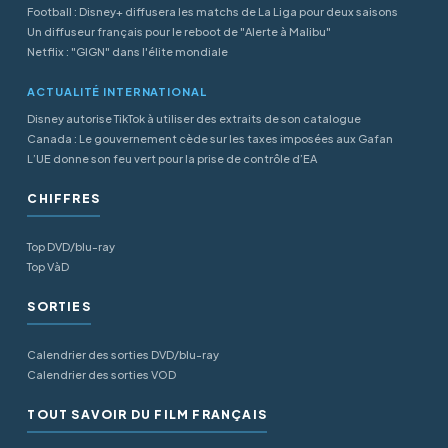
Football : Disney+ diffusera les matchs de La Liga pour deux saisons
Un diffuseur français pour le reboot de "Alerte à Malibu"
Netflix : "GIGN" dans l'élite mondiale
ACTUALITÉ INTERNATIONAL
Disney autorise TikTok à utiliser des extraits de son catalogue
Canada : Le gouvernement cède sur les taxes imposées aux Gafan
L’UE donne son feu vert pour la prise de contrôle d’EA
CHIFFRES
Top DVD/blu-ray
Top VàD
SORTIES
Calendrier des sorties DVD/blu-ray
Calendrier des sorties VOD
TOUT SAVOIR DU FILM FRANÇAIS