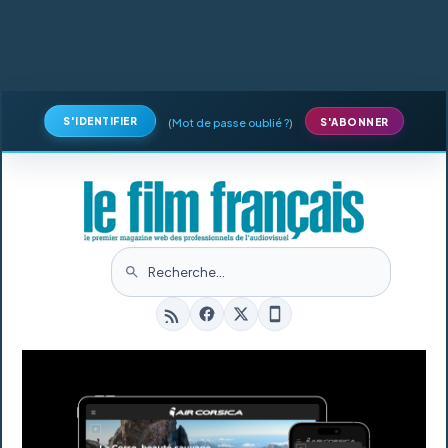
S'IDENTIFIER
(
Mot de passe oublié ?
)
S'ABONNER