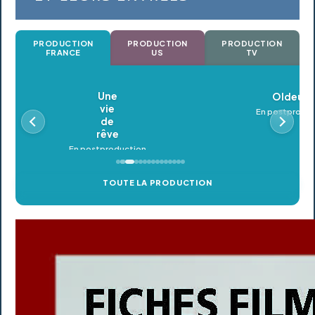
PRODUCTION
PRODUCTION
PRODUCTION
FRANCE
US
TV
Oldeupe
En postproduction
TOUTE LA PRODUCTION