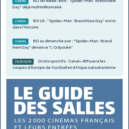
BO 1er week-end : "Spider-Man : Brand New
CINÉMA
Day" déjà multimillionnaire
BO US : “Spider-Man : Brand New Day” entre
CINÉMA
dans l’histoire
BO au dimanche soir : "Spider-Man : Brand
CINÉMA
New Day" devance "L’Odyssée"
Droits sportifs : Canal+ diffusera les
TÉLÉVISION
coupes d’Europe de football en Afrique subsaharienne