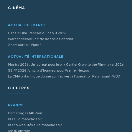
CINÉMA
ACTUALITÉ FRANCE
Lisez le Film Francais du 7 aout 2026
Warner décale un titre de son calendrier
Zoom sortie : "Fjord"
ACTUALITÉ INTERNATIONALE
Mostra 2026 : Un lauréat pour le prix Cartier Glory to the Filmmaker 2026
SSIFF 2026 : Un prix d’honneur pour Werner Herzog
La CMA britannique donne son feu vert à l'opération Paramount-WBD
CHIFFRES
FRANCE
Démarrages 14h Paris
BO au dimanche soir
BO nouveautés au dimanche soir
Top 10 entrées