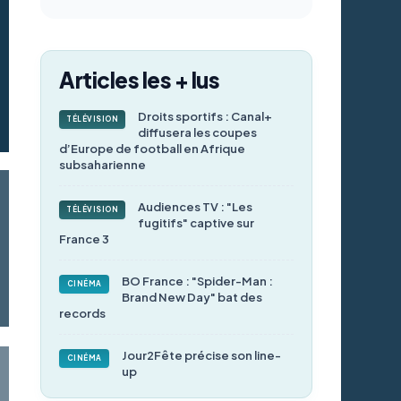
Articles les + lus
Droits sportifs : Canal+
TÉLÉVISION
diffusera les coupes
d’Europe de football en Afrique
subsaharienne
Audiences TV : "Les
TÉLÉVISION
fugitifs" captive sur
France 3
BO France : "Spider-Man :
CINÉMA
Brand New Day" bat des
records
Jour2Fête précise son line-
CINÉMA
up