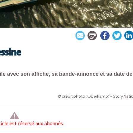
essine
le avec son affiche, sa bande-annonce et sa date de
© crédit photo : Oberkampf - Story Nati
ticle est réservé aux abonnés.