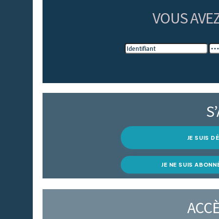
VOUS AVE
S
JE SUIS 
JE NE SUIS ABONN
ACCÈ