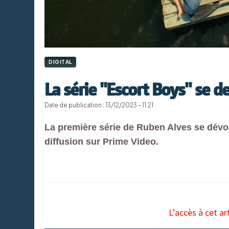
DIGITAL
La série "Escort Boys" se d
Date de publication : 13/12/2023 - 11:21
La première série de Ruben Alves se dévoi
diffusion sur Prime Video.
L’accès à cet ar