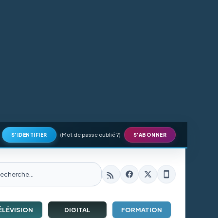
(
Mot de passe oublié ?
)
S'IDENTIFIER
S'ABONNER
ÉLÉVISION
DIGITAL
FORMATION