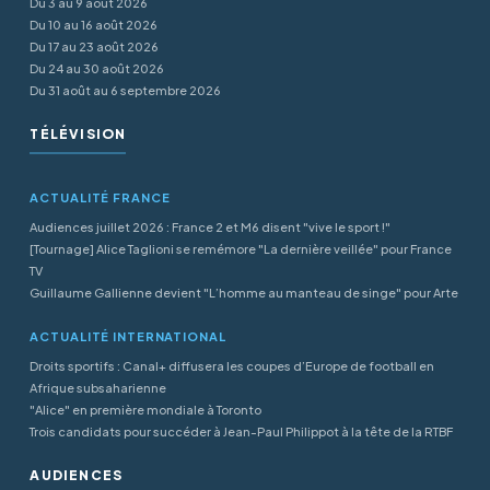
Du 3 au 9 août 2026
Du 10 au 16 août 2026
Du 17 au 23 août 2026
Du 24 au 30 août 2026
Du 31 août au 6 septembre 2026
TÉLÉVISION
ACTUALITÉ FRANCE
Audiences juillet 2026 : France 2 et M6 disent "vive le sport !"
[Tournage] Alice Taglioni se remémore "La dernière veillée" pour France
TV
Guillaume Gallienne devient "L’homme au manteau de singe" pour Arte
ACTUALITÉ INTERNATIONAL
Droits sportifs : Canal+ diffusera les coupes d’Europe de football en
Afrique subsaharienne
"Alice" en première mondiale à Toronto
Trois candidats pour succéder à Jean-Paul Philippot à la tête de la RTBF
AUDIENCES