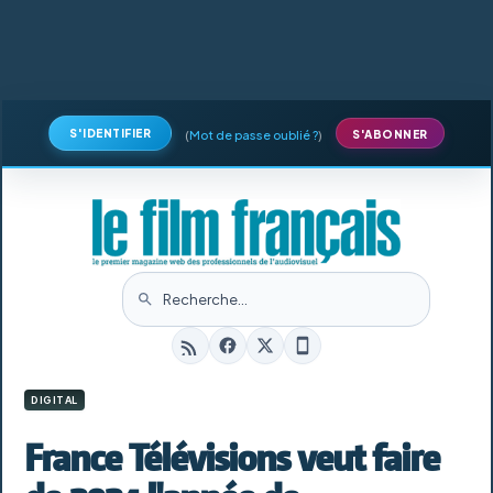
S'IDENTIFIER
(
Mot de passe oublié ?
)
S'ABONNER
DIGITAL
France Télévisions veut faire