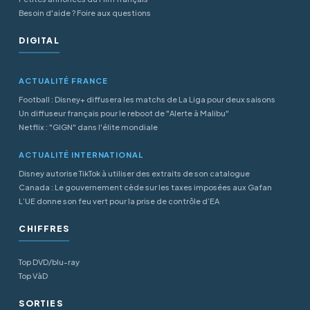
Besoin d'aide ? Foire aux questions
DIGITAL
ACTUALITÉ FRANCE
Football : Disney+ diffusera les matchs de La Liga pour deux saisons
Un diffuseur français pour le reboot de "Alerte à Malibu"
Netflix : "GIGN" dans l'élite mondiale
ACTUALITÉ INTERNATIONAL
Disney autorise TikTok à utiliser des extraits de son catalogue
Canada : Le gouvernement cède sur les taxes imposées aux Gafan
L’UE donne son feu vert pour la prise de contrôle d’EA
CHIFFRES
Top DVD/blu-ray
Top VàD
SORTIES