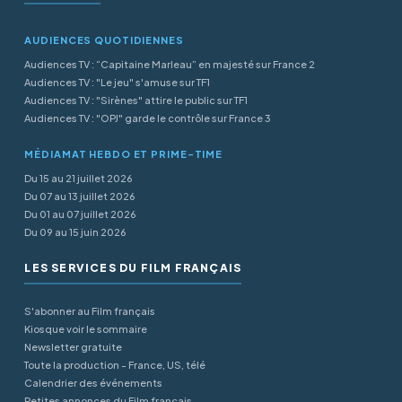
AUDIENCES QUOTIDIENNES
Audiences TV : “Capitaine Marleau” en majesté sur France 2
Audiences TV : "Le jeu" s'amuse sur TF1
Audiences TV : "Sirènes" attire le public sur TF1
Audiences TV : "OPJ" garde le contrôle sur France 3
MÉDIAMAT HEBDO ET PRIME-TIME
Du 15 au 21 juillet 2026
Du 07 au 13 juillet 2026
Du 01 au 07 juillet 2026
Du 09 au 15 juin 2026
LES SERVICES DU FILM FRANÇAIS
S'abonner au Film français
Kiosque voir le sommaire
Newsletter gratuite
Toute la production - France, US, télé
Calendrier des événements
Petites annonces du Film français