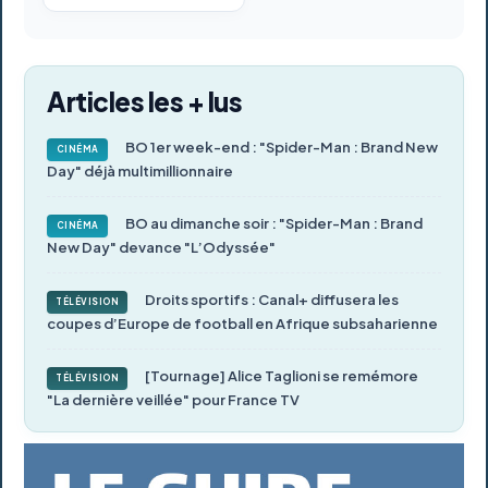
Articles les + lus
BO 1er week-end : "Spider-Man : Brand New
CINÉMA
Day" déjà multimillionnaire
BO au dimanche soir : "Spider-Man : Brand
CINÉMA
New Day" devance "L’Odyssée"
Droits sportifs : Canal+ diffusera les
TÉLÉVISION
coupes d’Europe de football en Afrique subsaharienne
[Tournage] Alice Taglioni se remémore
TÉLÉVISION
"La dernière veillée" pour France TV