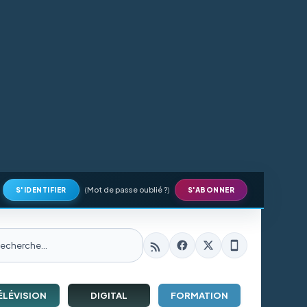
(
Mot de passe oublié ?
)
S'IDENTIFIER
S'ABONNER
ÉLÉVISION
DIGITAL
FORMATION