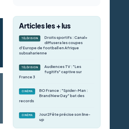
Articles les + lus
Droits sportifs : Canal+
TÉLÉVISION
diffusera les coupes
d’Europe de football en Afrique
subsaharienne
Audiences TV : "Les
TÉLÉVISION
fugitifs" captive sur
France 3
BO France : "Spider-Man :
CINÉMA
Brand New Day" bat des
records
Jour2Fête précise son line-
CINÉMA
up