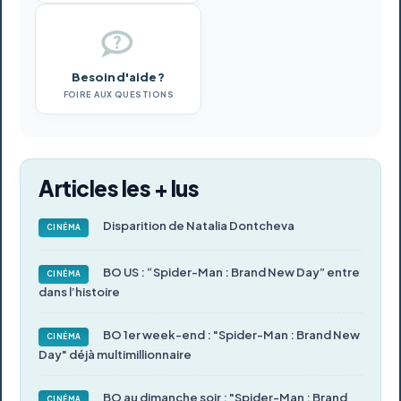
Besoin d'aide ?
FOIRE AUX QUESTIONS
Articles les + lus
Disparition de Natalia Dontcheva
CINÉMA
BO US : “Spider-Man : Brand New Day” entre
CINÉMA
dans l’histoire
BO 1er week-end : "Spider-Man : Brand New
CINÉMA
Day" déjà multimillionnaire
BO au dimanche soir : "Spider-Man : Brand
CINÉMA