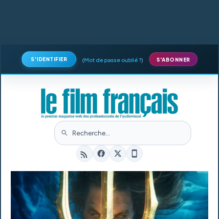
S'IDENTIFIER
(
Mot de passe oublié ?
)
S'ABONNER