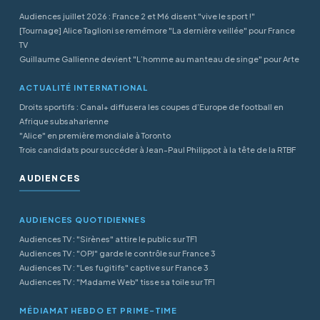
Audiences juillet 2026 : France 2 et M6 disent "vive le sport !"
[Tournage] Alice Taglioni se remémore "La dernière veillée" pour France
TV
Guillaume Gallienne devient "L’homme au manteau de singe" pour Arte
ACTUALITÉ INTERNATIONAL
Droits sportifs : Canal+ diffusera les coupes d’Europe de football en
Afrique subsaharienne
"Alice" en première mondiale à Toronto
Trois candidats pour succéder à Jean-Paul Philippot à la tête de la RTBF
AUDIENCES
AUDIENCES QUOTIDIENNES
Audiences TV : "Sirènes" attire le public sur TF1
Audiences TV : "OPJ" garde le contrôle sur France 3
Audiences TV : "Les fugitifs" captive sur France 3
Audiences TV : "Madame Web" tisse sa toile sur TF1
MÉDIAMAT HEBDO ET PRIME-TIME