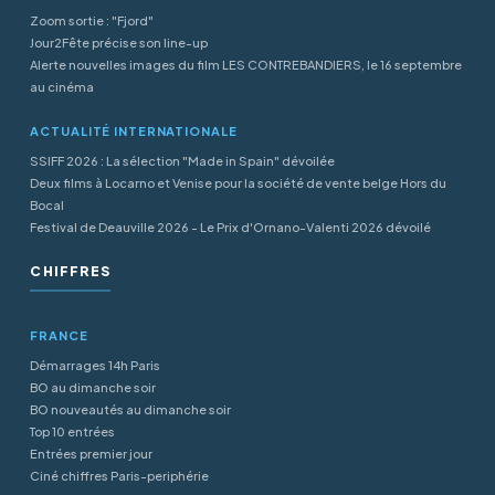
Zoom sortie : "Fjord"
Jour2Fête précise son line-up
Alerte nouvelles images du film LES CONTREBANDIERS, le 16 septembre
au cinéma
ACTUALITÉ INTERNATIONALE
SSIFF 2026 : La sélection "Made in Spain" dévoilée
Deux films à Locarno et Venise pour la société de vente belge Hors du
Bocal
Festival de Deauville 2026 - Le Prix d'Ornano-Valenti 2026 dévoilé
CHIFFRES
FRANCE
Démarrages 14h Paris
BO au dimanche soir
BO nouveautés au dimanche soir
Top 10 entrées
Entrées premier jour
Ciné chiffres Paris-periphérie