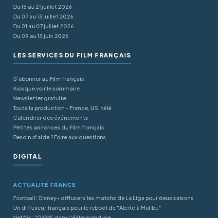
Du 15 au 21 juillet 2026
Du 07 au 13 juillet 2026
Du 01 au 07 juillet 2026
Du 09 au 15 juin 2026
LES SERVICES DU FILM FRANÇAIS
S'abonner au Film français
Kiosque voir le sommaire
Newsletter gratuite
Toute la production - France, US, télé
Calendrier des événements
Petites annonces du Film français
Besoin d'aide ? Foire aux questions
DIGITAL
ACTUALITÉ FRANCE
Football : Disney+ diffusera les matchs de La Liga pour deux saisons
Un diffuseur français pour le reboot de "Alerte à Malibu"
Netflix : "GIGN" dans l'élite mondiale