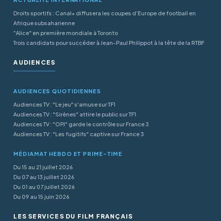
Droits sportifs : Canal+ diffusera les coupes d’Europe de football en
Afrique subsaharienne
"Alice" en première mondiale à Toronto
Trois candidats pour succéder à Jean-Paul Philippot à la tête de la RTBF
AUDIENCES
AUDIENCES QUOTIDIENNES
Audiences TV : "Le jeu" s'amuse sur TF1
Audiences TV : "Sirènes" attire le public sur TF1
Audiences TV : "OPJ" garde le contrôle sur France 3
Audiences TV : "Les fugitifs" captive sur France 3
MÉDIAMAT HEBDO ET PRIME-TIME
Du 15 au 21 juillet 2026
Du 07 au 13 juillet 2026
Du 01 au 07 juillet 2026
Du 09 au 15 juin 2026
LES SERVICES DU FILM FRANÇAIS