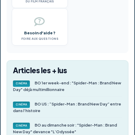
DU FILM FRANÇAIS
Besoin d'aide ?
FOIRE AUX QUESTIONS
Articles les + lus
BO 1er week-end : "Spider-Man : Brand New
CINÉMA
Day" déjà multimillionnaire
BO US : “Spider-Man : Brand New Day” entre
CINÉMA
dans l’histoire
BO au dimanche soir : "Spider-Man : Brand
CINÉMA
New Day" devance "L’Odyssée"