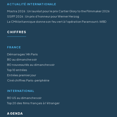
ACTUALITÉ INTERNATIONALE
Mostra 2026 : Un lauréat pour le prix Cartier Glory to the Filmmaker 2026
SSIFF 2026 : Un prix d’honneur pour Werner Herzog
La CMA britannique donne son feu vert à l'opération Paramount-WBD
CHIFFRES
FRANCE
Démarrages 14h Paris
BO au dimanche soir
BO nouveautés au dimanche soir
Top 10 entrées
Entrées premier jour
Ciné chiffres Paris-periphérie
INTERNATIONAL
BO US au dimanche soir
Top 20 des films français à l’étranger
AGENDA