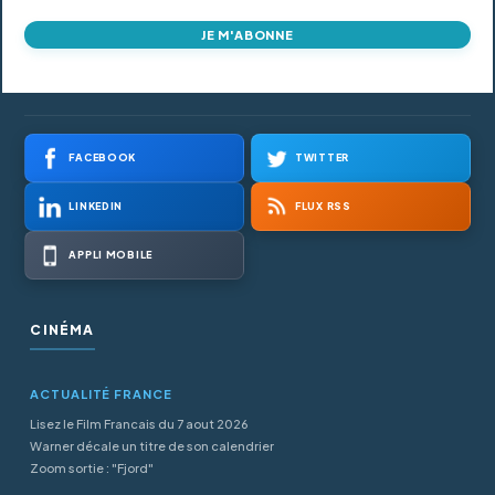
JE M'ABONNE
FACEBOOK
TWITTER
LINKEDIN
FLUX RSS
APPLI MOBILE
CINÉMA
ACTUALITÉ FRANCE
Lisez le Film Francais du 7 aout 2026
Warner décale un titre de son calendrier
Zoom sortie : "Fjord"