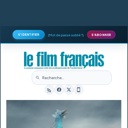
S'IDENTIFIER
(
Mot de passe oublié ?
)
S'ABONNER