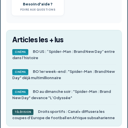
Besoin d'aide ?
FOIRE AUX QUESTIONS
Articles les + lus
BO US : “Spider-Man : Brand New Day” entre
CINÉMA
dans l’histoire
BO 1er week-end : "Spider-Man : Brand New
CINÉMA
Day" déjà multimillionnaire
BO au dimanche soir : "Spider-Man : Brand
CINÉMA
New Day" devance "L’Odyssée"
Droits sportifs : Canal+ diffusera les
TÉLÉVISION
coupes d’Europe de football en Afrique subsaharienne