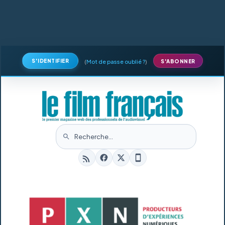
S'IDENTIFIER
(
Mot de passe oublié ?
)
S'ABONNER