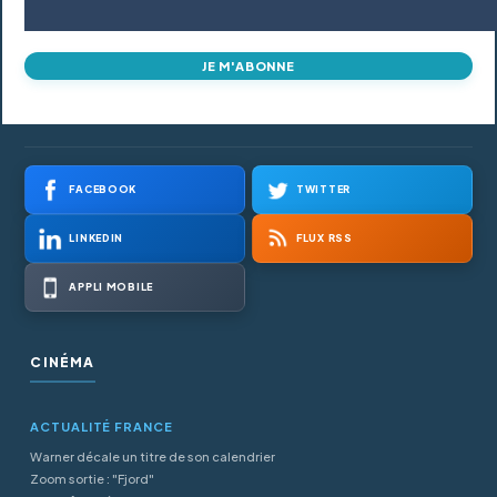
JE M'ABONNE
FACEBOOK
TWITTER
LINKEDIN
FLUX RSS
APPLI MOBILE
CINÉMA
ACTUALITÉ FRANCE
Warner décale un titre de son calendrier
Zoom sortie : "Fjord"