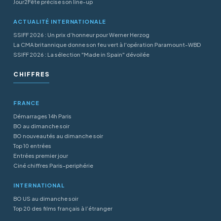
Jour2Fête précise son line-up
ACTUALITÉ INTERNATIONALE
SSIFF 2026 : Un prix d’honneur pour Werner Herzog
La CMA britannique donne son feu vert à l'opération Paramount-WBD
SSIFF 2026 : La sélection "Made in Spain" dévoilée
CHIFFRES
FRANCE
Démarrages 14h Paris
BO au dimanche soir
BO nouveautés au dimanche soir
Top 10 entrées
Entrées premier jour
Ciné chiffres Paris-periphérie
INTERNATIONAL
BO US au dimanche soir
Top 20 des films français à l’étranger