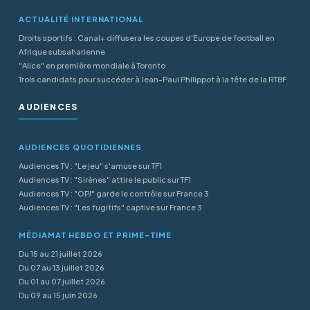
ACTUALITÉ INTERNATIONAL
Droits sportifs : Canal+ diffusera les coupes d’Europe de football en
Afrique subsaharienne
"Alice" en première mondiale à Toronto
Trois candidats pour succéder à Jean-Paul Philippot à la tête de la RTBF
AUDIENCES
AUDIENCES QUOTIDIENNES
Audiences TV : "Le jeu" s'amuse sur TF1
Audiences TV : "Sirènes" attire le public sur TF1
Audiences TV : "OPJ" garde le contrôle sur France 3
Audiences TV : "Les fugitifs" captive sur France 3
MÉDIAMAT HEBDO ET PRIME-TIME
Du 15 au 21 juillet 2026
Du 07 au 13 juillet 2026
Du 01 au 07 juillet 2026
Du 09 au 15 juin 2026