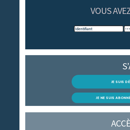
VOUS AVE
S
JE SUIS 
JE NE SUIS ABONN
ACCÈ