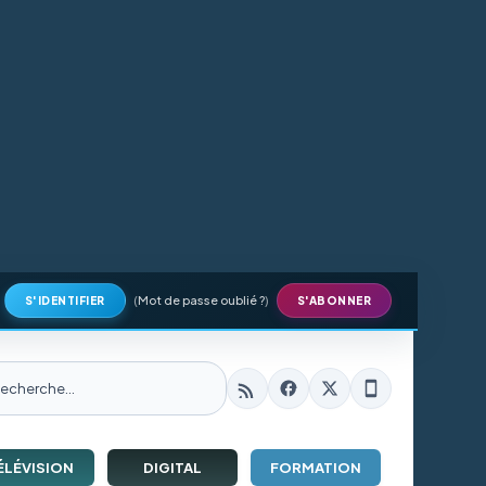
(
Mot de passe oublié ?
)
S'IDENTIFIER
S'ABONNER
ÉLÉVISION
DIGITAL
FORMATION