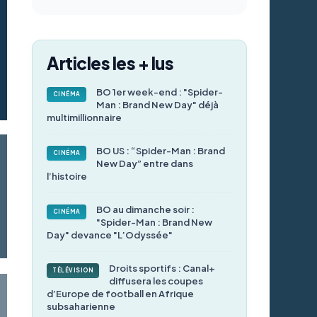
Articles les + lus
BO 1er week-end : "Spider-
CINÉMA
Man : Brand New Day" déjà
multimillionnaire
BO US : “Spider-Man : Brand
CINÉMA
New Day” entre dans
l’histoire
BO au dimanche soir :
CINÉMA
"Spider-Man : Brand New
Day" devance "L’Odyssée"
Droits sportifs : Canal+
TÉLÉVISION
diffusera les coupes
d’Europe de football en Afrique
subsaharienne