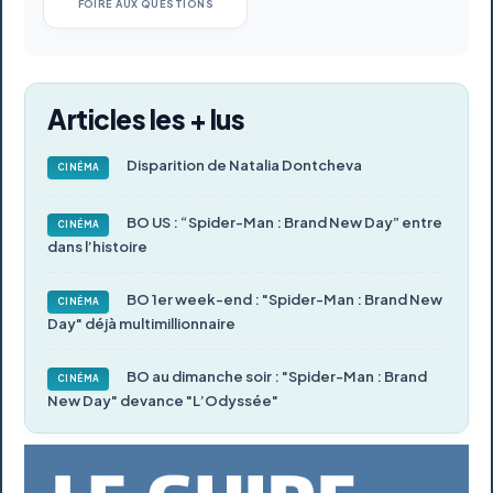
FOIRE AUX QUESTIONS
Articles les + lus
Disparition de Natalia Dontcheva
CINÉMA
BO US : “Spider-Man : Brand New Day” entre
CINÉMA
dans l’histoire
BO 1er week-end : "Spider-Man : Brand New
CINÉMA
Day" déjà multimillionnaire
BO au dimanche soir : "Spider-Man : Brand
CINÉMA
New Day" devance "L’Odyssée"