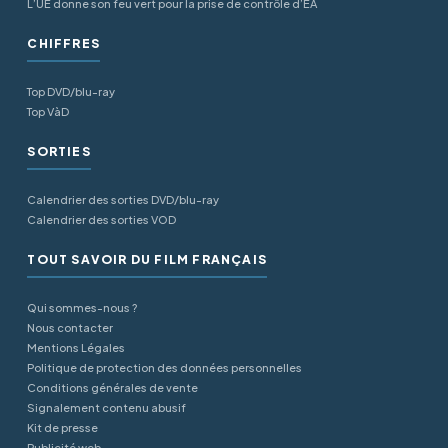
L’UE donne son feu vert pour la prise de contrôle d’EA
CHIFFRES
Top DVD/blu-ray
Top VàD
SORTIES
Calendrier des sorties DVD/blu-ray
Calendrier des sorties VOD
TOUT SAVOIR DU FILM FRANÇAIS
Qui sommes-nous ?
Nous contacter
Mentions Légales
Politique de protection des données personnelles
Conditions générales de vente
Signalement contenu abusif
Kit de presse
Publicité web