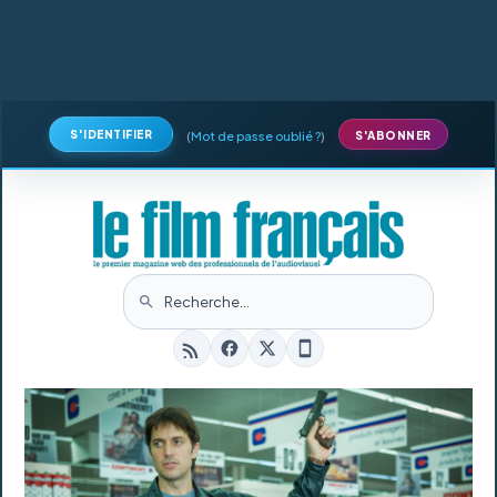
S'IDENTIFIER
(
Mot de passe oublié ?
)
S'ABONNER