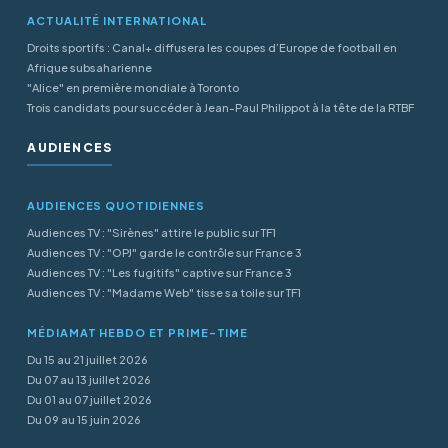
ACTUALITÉ INTERNATIONAL
Droits sportifs : Canal+ diffusera les coupes d’Europe de football en
Afrique subsaharienne
"Alice" en première mondiale à Toronto
Trois candidats pour succéder à Jean-Paul Philippot à la tête de la RTBF
AUDIENCES
AUDIENCES QUOTIDIENNES
Audiences TV : "Sirènes" attire le public sur TF1
Audiences TV : "OPJ" garde le contrôle sur France 3
Audiences TV : "Les fugitifs" captive sur France 3
Audiences TV : "Madame Web" tisse sa toile sur TF1
MÉDIAMAT HEBDO ET PRIME-TIME
Du 15 au 21 juillet 2026
Du 07 au 13 juillet 2026
Du 01 au 07 juillet 2026
Du 09 au 15 juin 2026