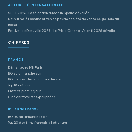
ACTUALITÉ INTERNATIONALE
SSIFF 2026 : La sélection "Made in Spain" dévoilée
Deux films à Locarno et Venise pour la société de vente belge Hors du
Bocal
Festival de Deauville 2026 - Le Prix d'Ornano-Valenti 2026 dévoilé
CHIFFRES
FRANCE
Démarrages 14h Paris
BO au dimanche soir
BO nouveautés au dimanche soir
Top 10 entrées
Entrées premier jour
Ciné chiffres Paris-periphérie
INTERNATIONAL
BO US au dimanche soir
Top 20 des films français à l’étranger