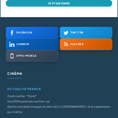
JE M'ABONNE
FACEBOOK
TWITTER
LINKEDIN
FLUX RSS
APPLI MOBILE
CINÉMA
ACTUALITÉ FRANCE
Zoom sortie : "Fjord"
Jour2Fête précise son line-up
Alerte nouvelles images du film LES CONTREBANDIERS, le 16 septembre
au cinéma