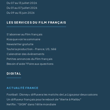
Du 07 au 13 juillet 2026
Du 01 au 07 juillet 2026
Du 09 au 15 juin 2026
LES SERVICES DU FILM FRANÇAIS
S'abonner au Film français
Kiosque voir le sommaire
Newsletter gratuite
Toute la production - France, US, télé
Calendrier des événements
Petites annonces du Film français
Besoin d'aide ? Foire aux questions
DIGITAL
ACTUALITÉ FRANCE
Football : Disney+ diffusera les matchs de La Liga pour deux saisons
Un diffuseur français pour le reboot de "Alerte à Malibu"
Netflix : "GIGN" dans l'élite mondiale