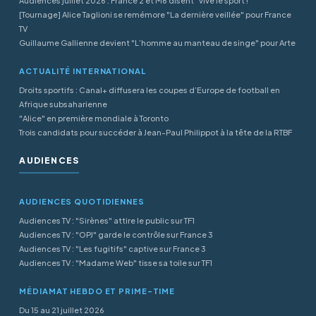
Audiences juillet 2026 : France 2 et M6 disent "vive le sport !"
[Tournage] Alice Taglioni se remémore "La dernière veillée" pour France
TV
Guillaume Gallienne devient "L’homme au manteau de singe" pour Arte
ACTUALITÉ INTERNATIONAL
Droits sportifs : Canal+ diffusera les coupes d’Europe de football en
Afrique subsaharienne
"Alice" en première mondiale à Toronto
Trois candidats pour succéder à Jean-Paul Philippot à la tête de la RTBF
AUDIENCES
AUDIENCES QUOTIDIENNES
Audiences TV : "Sirènes" attire le public sur TF1
Audiences TV : "OPJ" garde le contrôle sur France 3
Audiences TV : "Les fugitifs" captive sur France 3
Audiences TV : "Madame Web" tisse sa toile sur TF1
MÉDIAMAT HEBDO ET PRIME-TIME
Du 15 au 21 juillet 2026