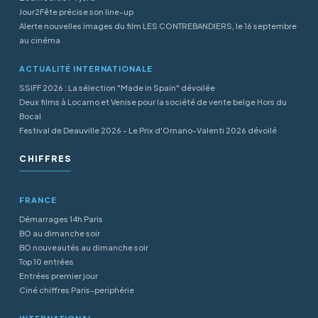
Jour2Fête précise son line-up
Alerte nouvelles images du film LES CONTREBANDIERS, le 16 septembre
au cinéma
ACTUALITÉ INTERNATIONALE
SSIFF 2026 : La sélection "Made in Spain" dévoilée
Deux films à Locarno et Venise pour la société de vente belge Hors du
Bocal
Festival de Deauville 2026 - Le Prix d'Ornano-Valenti 2026 dévoilé
CHIFFRES
FRANCE
Démarrages 14h Paris
BO au dimanche soir
BO nouveautés au dimanche soir
Top 10 entrées
Entrées premier jour
Ciné chiffres Paris-periphérie