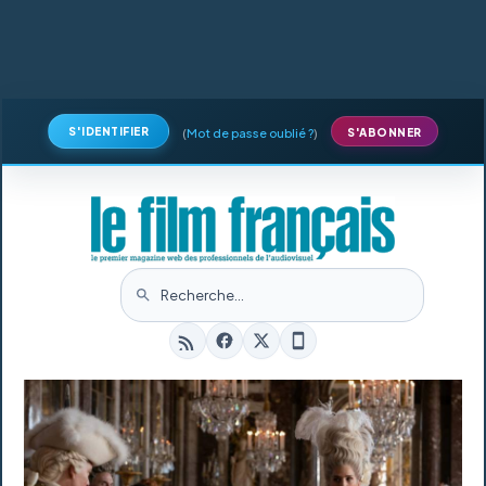
S'IDENTIFIER
(
Mot de passe oublié ?
)
S'ABONNER