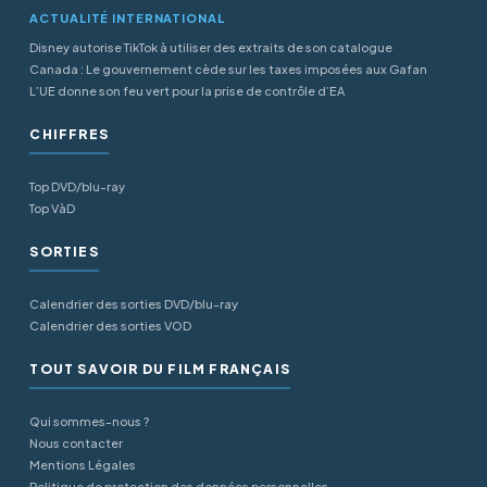
ACTUALITÉ INTERNATIONAL
Disney autorise TikTok à utiliser des extraits de son catalogue
Canada : Le gouvernement cède sur les taxes imposées aux Gafan
L’UE donne son feu vert pour la prise de contrôle d’EA
CHIFFRES
Top DVD/blu-ray
Top VàD
SORTIES
Calendrier des sorties DVD/blu-ray
Calendrier des sorties VOD
TOUT SAVOIR DU FILM FRANÇAIS
Qui sommes-nous ?
Nous contacter
Mentions Légales
Politique de protection des données personnelles