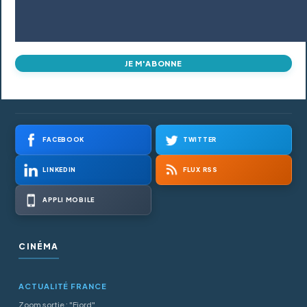
JE M'ABONNE
FACEBOOK
TWITTER
LINKEDIN
FLUX RSS
APPLI MOBILE
CINÉMA
ACTUALITÉ FRANCE
Zoom sortie : "Fjord"