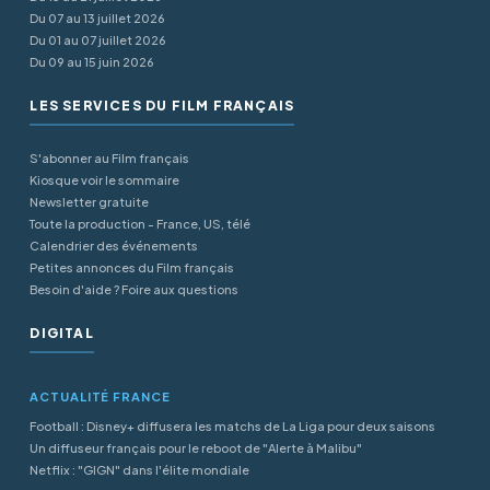
Du 07 au 13 juillet 2026
Du 01 au 07 juillet 2026
Du 09 au 15 juin 2026
LES SERVICES DU FILM FRANÇAIS
S'abonner au Film français
Kiosque voir le sommaire
Newsletter gratuite
Toute la production - France, US, télé
Calendrier des événements
Petites annonces du Film français
Besoin d'aide ? Foire aux questions
DIGITAL
ACTUALITÉ FRANCE
Football : Disney+ diffusera les matchs de La Liga pour deux saisons
Un diffuseur français pour le reboot de "Alerte à Malibu"
Netflix : "GIGN" dans l'élite mondiale