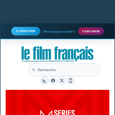
S'IDENTIFIER
(
Mot de passe oublié ?
)
S'ABONNER