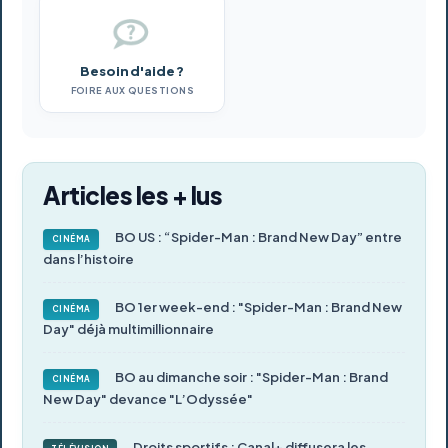
Besoin d'aide ?
FOIRE AUX QUESTIONS
Articles les + lus
BO US : “Spider-Man : Brand New Day” entre
CINÉMA
dans l’histoire
BO 1er week-end : "Spider-Man : Brand New
CINÉMA
Day" déjà multimillionnaire
BO au dimanche soir : "Spider-Man : Brand
CINÉMA
New Day" devance "L’Odyssée"
Droits sportifs : Canal+ diffusera les