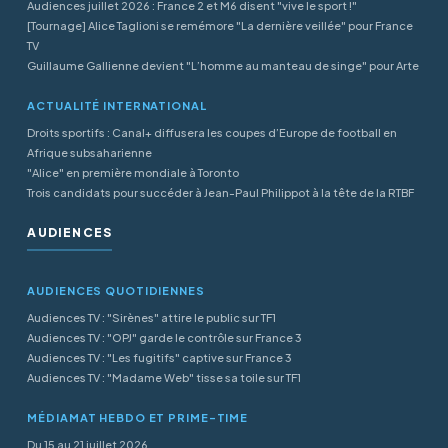
Audiences juillet 2026 : France 2 et M6 disent "vive le sport !"
[Tournage] Alice Taglioni se remémore "La dernière veillée" pour France
TV
Guillaume Gallienne devient "L’homme au manteau de singe" pour Arte
ACTUALITÉ INTERNATIONAL
Droits sportifs : Canal+ diffusera les coupes d’Europe de football en
Afrique subsaharienne
"Alice" en première mondiale à Toronto
Trois candidats pour succéder à Jean-Paul Philippot à la tête de la RTBF
AUDIENCES
AUDIENCES QUOTIDIENNES
Audiences TV : "Sirènes" attire le public sur TF1
Audiences TV : "OPJ" garde le contrôle sur France 3
Audiences TV : "Les fugitifs" captive sur France 3
Audiences TV : "Madame Web" tisse sa toile sur TF1
MÉDIAMAT HEBDO ET PRIME-TIME
Du 15 au 21 juillet 2026