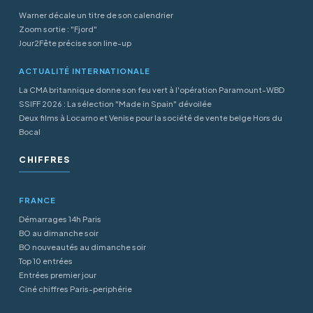
Warner décale un titre de son calendrier
Zoom sortie : "Fjord"
Jour2Fête précise son line-up
ACTUALITÉ INTERNATIONALE
La CMA britannique donne son feu vert à l'opération Paramount-WBD
SSIFF 2026 : La sélection "Made in Spain" dévoilée
Deux films à Locarno et Venise pour la société de vente belge Hors du
Bocal
CHIFFRES
FRANCE
Démarrages 14h Paris
BO au dimanche soir
BO nouveautés au dimanche soir
Top 10 entrées
Entrées premier jour
Ciné chiffres Paris-periphérie