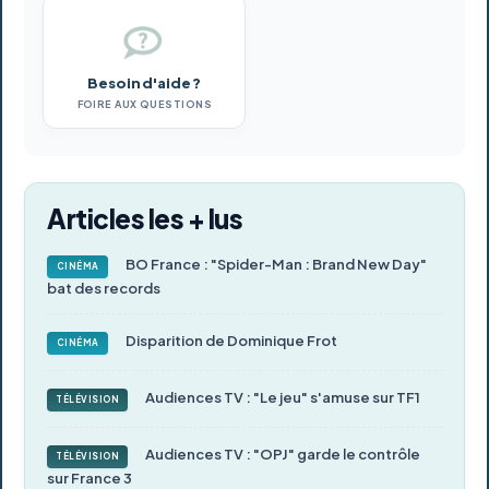
Besoin d'aide ?
FOIRE AUX QUESTIONS
Articles les + lus
BO France : "Spider-Man : Brand New Day"
CINÉMA
bat des records
Disparition de Dominique Frot
CINÉMA
Audiences TV : "Le jeu" s'amuse sur TF1
TÉLÉVISION
Audiences TV : "OPJ" garde le contrôle
TÉLÉVISION
sur France 3