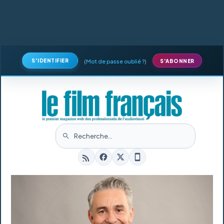
S'IDENTIFIER
(
Mot de passe oublié ?
)
S'ABONNER