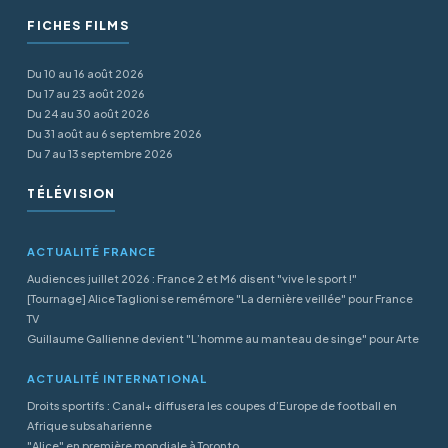
FICHES FILMS
Du 10 au 16 août 2026
Du 17 au 23 août 2026
Du 24 au 30 août 2026
Du 31 août au 6 septembre 2026
Du 7 au 13 septembre 2026
TÉLÉVISION
ACTUALITÉ FRANCE
Audiences juillet 2026 : France 2 et M6 disent "vive le sport !"
[Tournage] Alice Taglioni se remémore "La dernière veillée" pour France
TV
Guillaume Gallienne devient "L’homme au manteau de singe" pour Arte
ACTUALITÉ INTERNATIONAL
Droits sportifs : Canal+ diffusera les coupes d’Europe de football en
Afrique subsaharienne
"Alice" en première mondiale à Toronto