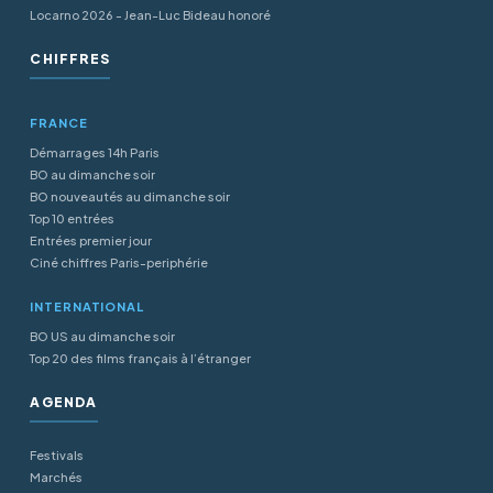
Locarno 2026 - Jean-Luc Bideau honoré
CHIFFRES
FRANCE
Démarrages 14h Paris
BO au dimanche soir
BO nouveautés au dimanche soir
Top 10 entrées
Entrées premier jour
Ciné chiffres Paris-periphérie
INTERNATIONAL
BO US au dimanche soir
Top 20 des films français à l’étranger
AGENDA
Festivals
Marchés