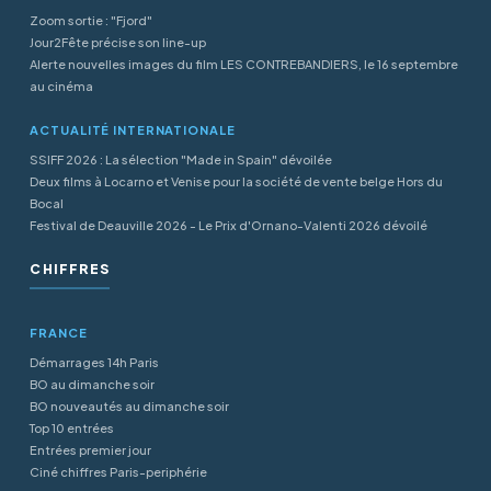
Zoom sortie : "Fjord"
Jour2Fête précise son line-up
Alerte nouvelles images du film LES CONTREBANDIERS, le 16 septembre
au cinéma
ACTUALITÉ INTERNATIONALE
SSIFF 2026 : La sélection "Made in Spain" dévoilée
Deux films à Locarno et Venise pour la société de vente belge Hors du
Bocal
Festival de Deauville 2026 - Le Prix d'Ornano-Valenti 2026 dévoilé
CHIFFRES
FRANCE
Démarrages 14h Paris
BO au dimanche soir
BO nouveautés au dimanche soir
Top 10 entrées
Entrées premier jour
Ciné chiffres Paris-periphérie