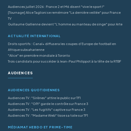
Audiences juillet 2026 : France 2 et M6 disent "vive le sport !"
[Tournage] Alice Taglioni se remémore "La dernière veillée" pour France
TV
Guillaume Gallienne devient "L’homme au manteau de singe" pour Arte
ACTUALITÉ INTERNATIONAL
Droits sportifs : Canal+ diffusera les coupes d’Europe de football en
Afrique subsaharienne
"Alice" en première mondiale à Toronto
Trois candidats pour succéder à Jean-Paul Philippot à la tête de la RTBF
AUDIENCES
AUDIENCES QUOTIDIENNES
Audiences TV : "Sirènes" attire le public sur TF1
Audiences TV : "OPJ" garde le contrôle sur France 3
Audiences TV : "Les fugitifs" captive sur France 3
Audiences TV : "Madame Web" tisse sa toile sur TF1
MÉDIAMAT HEBDO ET PRIME-TIME