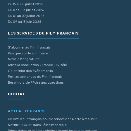
Du 15 au 21 juillet 2026
Du 07 au 13 juillet 2026
Du 01 au 07 juillet 2026
Du 09 au 15 juin 2026
LES SERVICES DU FILM FRANÇAIS
S'abonner au Film français
Kiosque voir le sommaire
Newsletter gratuite
Toute la production - France, US, télé
Calendrier des événements
Petites annonces du Film français
Besoin d'aide ? Foire aux questions
DIGITAL
ACTUALITÉ FRANCE
Un diffuseur français pour le reboot de "Alerte à Malibu"
Netflix : "GIGN" dans l'élite mondiale
Prime Video et la filière cinéma jouent les prolongations