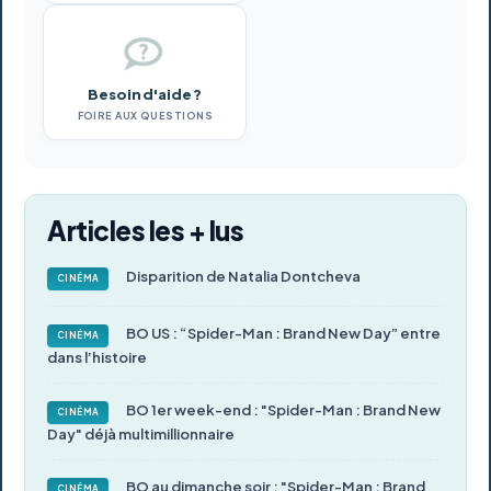
Besoin d'aide ?
FOIRE AUX QUESTIONS
Articles les + lus
Disparition de Natalia Dontcheva
CINÉMA
BO US : “Spider-Man : Brand New Day” entre
CINÉMA
dans l’histoire
BO 1er week-end : "Spider-Man : Brand New
CINÉMA
Day" déjà multimillionnaire
BO au dimanche soir : "Spider-Man : Brand
CINÉMA