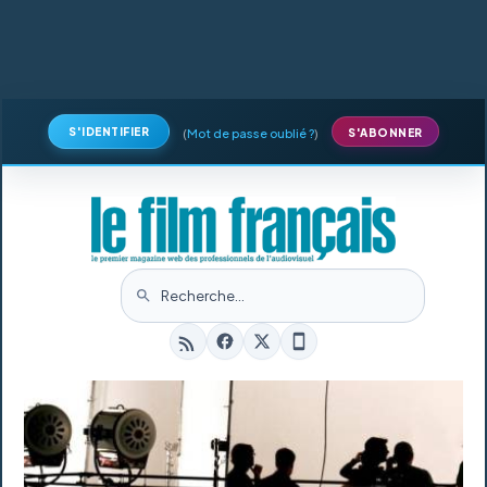
S'IDENTIFIER
(
Mot de passe oublié ?
)
S'ABONNER