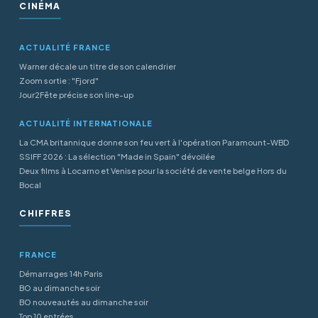
CINÉMA
ACTUALITÉ FRANCE
Warner décale un titre de son calendrier
Zoom sortie : "Fjord"
Jour2Fête précise son line-up
ACTUALITÉ INTERNATIONALE
La CMA britannique donne son feu vert à l'opération Paramount-WBD
SSIFF 2026 : La sélection "Made in Spain" dévoilée
Deux films à Locarno et Venise pour la société de vente belge Hors du
Bocal
CHIFFRES
FRANCE
Démarrages 14h Paris
BO au dimanche soir
BO nouveautés au dimanche soir
Top 10 entrées