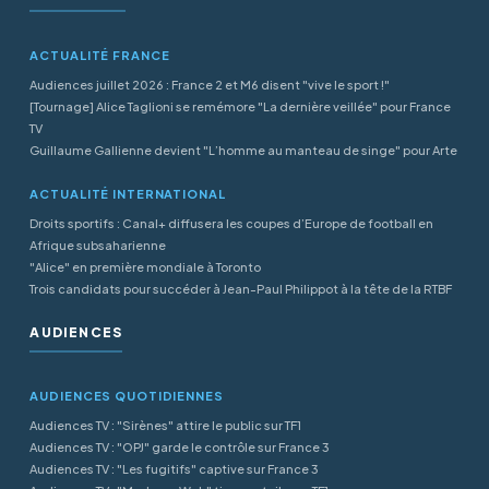
ACTUALITÉ FRANCE
Audiences juillet 2026 : France 2 et M6 disent "vive le sport !"
[Tournage] Alice Taglioni se remémore "La dernière veillée" pour France
TV
Guillaume Gallienne devient "L’homme au manteau de singe" pour Arte
ACTUALITÉ INTERNATIONAL
Droits sportifs : Canal+ diffusera les coupes d’Europe de football en
Afrique subsaharienne
"Alice" en première mondiale à Toronto
Trois candidats pour succéder à Jean-Paul Philippot à la tête de la RTBF
AUDIENCES
AUDIENCES QUOTIDIENNES
Audiences TV : "Sirènes" attire le public sur TF1
Audiences TV : "OPJ" garde le contrôle sur France 3
Audiences TV : "Les fugitifs" captive sur France 3