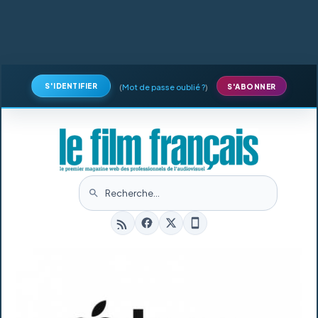
S'IDENTIFIER
(
Mot de passe oublié ?
)
S'ABONNER