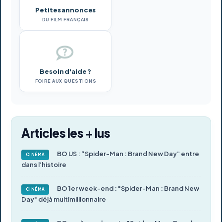
Petites annonces
DU FILM FRANÇAIS
Besoin d'aide ?
FOIRE AUX QUESTIONS
Articles les + lus
BO US : “Spider-Man : Brand New Day” entre
CINÉMA
dans l’histoire
BO 1er week-end : "Spider-Man : Brand New
CINÉMA
Day" déjà multimillionnaire