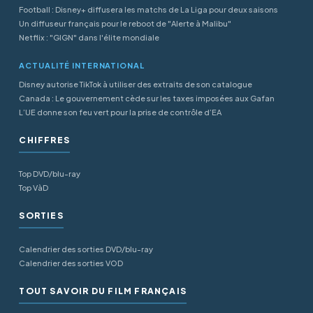
Football : Disney+ diffusera les matchs de La Liga pour deux saisons
Un diffuseur français pour le reboot de "Alerte à Malibu"
Netflix : "GIGN" dans l'élite mondiale
ACTUALITÉ INTERNATIONAL
Disney autorise TikTok à utiliser des extraits de son catalogue
Canada : Le gouvernement cède sur les taxes imposées aux Gafan
L’UE donne son feu vert pour la prise de contrôle d’EA
CHIFFRES
Top DVD/blu-ray
Top VàD
SORTIES
Calendrier des sorties DVD/blu-ray
Calendrier des sorties VOD
TOUT SAVOIR DU FILM FRANÇAIS