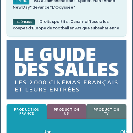
BO au dimanche soir : "Spider-Man : Brand
CINÉMA
New Day" devance "L’Odyssée"
Droits sportifs : Canal+ diffusera les
TÉLÉVISION
coupes d’Europe de football en Afrique subsaharienne
PRODUCTION
PRODUCTION
PRODUCTION
FRANCE
US
TV
Oldeupe