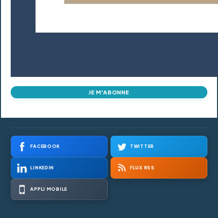
JE M'ABONNE
FACEBOOK
TWITTER
LINKEDIN
FLUX RSS
APPLI MOBILE