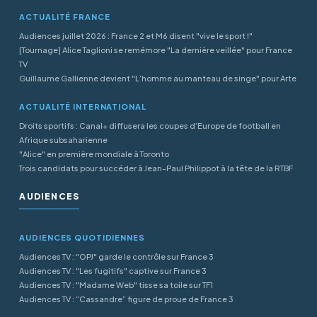
ACTUALITÉ FRANCE
Audiences juillet 2026 : France 2 et M6 disent "vive le sport !"
[Tournage] Alice Taglioni se remémore "La dernière veillée" pour France
TV
Guillaume Gallienne devient "L’homme au manteau de singe" pour Arte
ACTUALITÉ INTERNATIONAL
Droits sportifs : Canal+ diffusera les coupes d’Europe de football en
Afrique subsaharienne
"Alice" en première mondiale à Toronto
Trois candidats pour succéder à Jean-Paul Philippot à la tête de la RTBF
AUDIENCES
AUDIENCES QUOTIDIENNES
Audiences TV : "OPJ" garde le contrôle sur France 3
Audiences TV : "Les fugitifs" captive sur France 3
Audiences TV : "Madame Web" tisse sa toile sur TF1
Audiences TV : “Cassandre” figure de proue de France 3