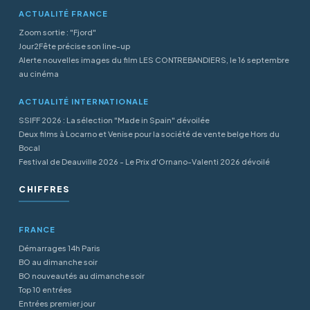
ACTUALITÉ FRANCE
Zoom sortie : "Fjord"
Jour2Fête précise son line-up
Alerte nouvelles images du film LES CONTREBANDIERS, le 16 septembre
au cinéma
ACTUALITÉ INTERNATIONALE
SSIFF 2026 : La sélection "Made in Spain" dévoilée
Deux films à Locarno et Venise pour la société de vente belge Hors du
Bocal
Festival de Deauville 2026 - Le Prix d'Ornano-Valenti 2026 dévoilé
CHIFFRES
FRANCE
Démarrages 14h Paris
BO au dimanche soir
BO nouveautés au dimanche soir
Top 10 entrées
Entrées premier jour