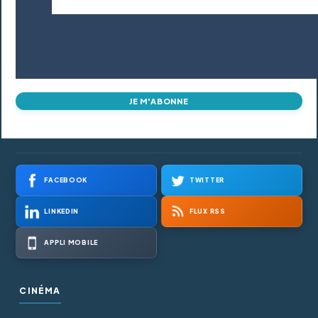
JE M'ABONNE
FACEBOOK
TWITTER
LINKEDIN
FLUX RSS
APPLI MOBILE
CINÉMA