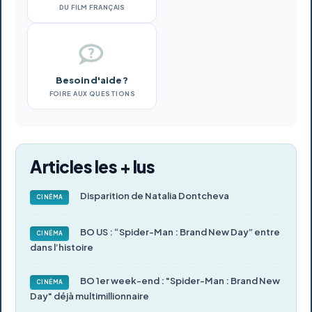
DU FILM FRANÇAIS
Besoin d'aide ?
FOIRE AUX QUESTIONS
Articles les + lus
Disparition de Natalia Dontcheva
CINÉMA
BO US : “Spider-Man : Brand New Day” entre
CINÉMA
dans l’histoire
BO 1er week-end : "Spider-Man : Brand New
CINÉMA
Day" déjà multimillionnaire