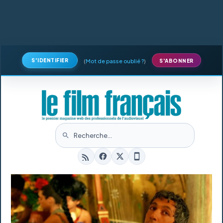
S'IDENTIFIER
(
Mot de passe oublié ?
)
S'ABONNER