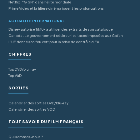
Netflix : "GIGN" dans l'élite mondiale
Prime Video et la filière cinéma jouent les prolongations
ACTUALITÉ INTERNATIONAL
Disney autorise TikTok à utiliser des extraits de son catalogue
Canada : Le gouvernement cède sur les taxes imposées aux Gafan
L’UE donne son feu vert pour la prise de contrôle d’EA
CHIFFRES
Top DVD/blu-ray
Top VàD
SORTIES
Calendrier des sorties DVD/blu-ray
Calendrier des sorties VOD
TOUT SAVOIR DU FILM FRANÇAIS
Qui sommes-nous ?