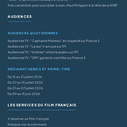
Trois candidats pour succéder à Jean-Paul Philippot à la tête de la RTBF
AUDIENCES
AUDIENCES QUOTIDIENNES
Audiences TV : “Capitaine Marleau” en majesté sur France 2
Audiences TV : "Le jeu" s'amuse sur TF1
Audiences TV : "Sirènes" attire le public sur TF1
Audiences TV : "OPJ" garde le contrôle sur France 3
MÉDIAMAT HEBDO ET PRIME-TIME
Du 15 au 21 juillet 2026
Du 07 au 13 juillet 2026
Du 01 au 07 juillet 2026
Du 09 au 15 juin 2026
LES SERVICES DU FILM FRANÇAIS
S'abonner au Film français
Kiosque voir le sommaire