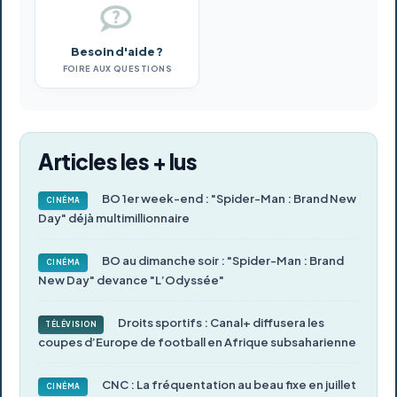
Besoin d'aide ?
FOIRE AUX QUESTIONS
Articles les + lus
BO 1er week-end : "Spider-Man : Brand New
CINÉMA
Day" déjà multimillionnaire
BO au dimanche soir : "Spider-Man : Brand
CINÉMA
New Day" devance "L’Odyssée"
Droits sportifs : Canal+ diffusera les
TÉLÉVISION
coupes d’Europe de football en Afrique subsaharienne
CNC : La fréquentation au beau fixe en juillet
CINÉMA