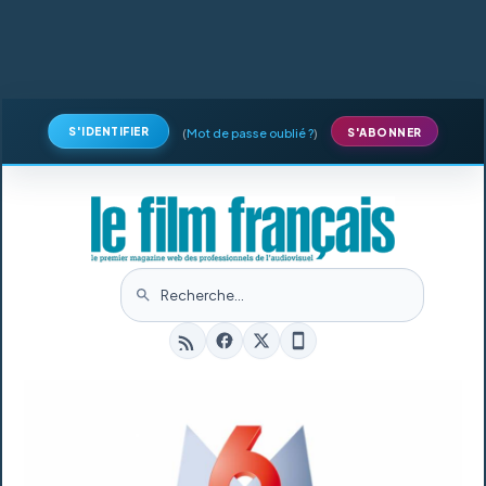
S'IDENTIFIER
(
Mot de passe oublié ?
)
S'ABONNER