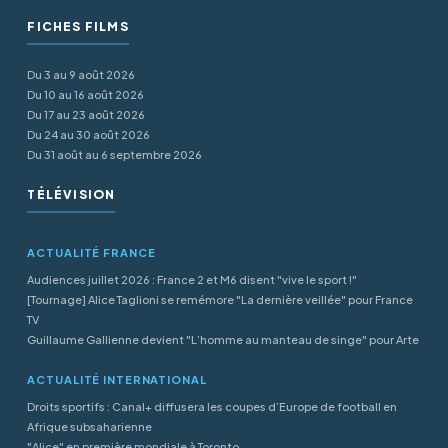
FICHES FILMS
Du 3 au 9 août 2026
Du 10 au 16 août 2026
Du 17 au 23 août 2026
Du 24 au 30 août 2026
Du 31 août au 6 septembre 2026
TÉLÉVISION
ACTUALITÉ FRANCE
Audiences juillet 2026 : France 2 et M6 disent "vive le sport !"
[Tournage] Alice Taglioni se remémore "La dernière veillée" pour France
TV
Guillaume Gallienne devient "L’homme au manteau de singe" pour Arte
ACTUALITÉ INTERNATIONAL
Droits sportifs : Canal+ diffusera les coupes d’Europe de football en
Afrique subsaharienne
"Alice" en première mondiale à Toronto