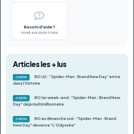
Besoin d'aide ?
FOIRE AUX QUESTIONS
Articles les + lus
BO US : “Spider-Man : Brand New Day” entre
CINÉMA
dans l’histoire
BO 1er week-end : "Spider-Man : Brand New
CINÉMA
Day" déjà multimillionnaire
BO au dimanche soir : "Spider-Man : Brand
CINÉMA
New Day" devance "L’Odyssée"