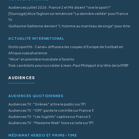
Audiences juillet 2026 : France 2 et M6 disent "vive le sport !"
[Tournage] Alice Taglioni se remémore "La dernière veillée" pour France
TV
Guillaume Gallienne devient "L’homme au manteau de singe" pour Arte
ACTUALITÉ INTERNATIONAL
Droits sportifs : Canal+ diffusera les coupes d’Europe de football en
Afrique subsaharienne
"Alice" en première mondiale à Toronto
Trois candidats pour succéder à Jean-Paul Philippot à la tête de la RTBF
AUDIENCES
AUDIENCES QUOTIDIENNES
Audiences TV : "Sirènes" attire le public sur TF1
Audiences TV : "OPJ" garde le contrôle sur France 3
Audiences TV : "Les fugitifs" captive sur France 3
Audiences TV : "Madame Web" tisse sa toile sur TF1
MÉDIAMAT HEBDO ET PRIME-TIME