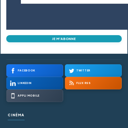
JE M'ABONNE
FACEBOOK
TWITTER
LINKEDIN
FLUX RSS
APPLI MOBILE
CINÉMA