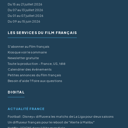
Du 15 au 21 juillet 2026
Du 07 au 13 juillet 2026
Du 01 au 07 juillet 2026
Du 09 au 15 juin 2026
LES SERVICES DU FILM FRANÇAIS
S'abonner au Film français
Kiosque voir le sommaire
Newsletter gratuite
Toute la production - France, US, télé
Calendrier des événements
Petites annonces du Film français
Besoin d'aide ? Foire aux questions
DIGITAL
ACTUALITÉ FRANCE
Football : Disney+ diffusera les matchs de La Liga pour deux saisons
Un diffuseur français pour le reboot de "Alerte à Malibu"
Netflix : "GIGN" dans l'élite mondiale