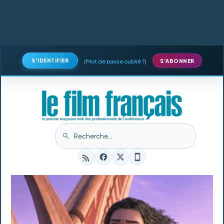
S'IDENTIFIER
(
Mot de passe oublié ?
)
S'ABONNER