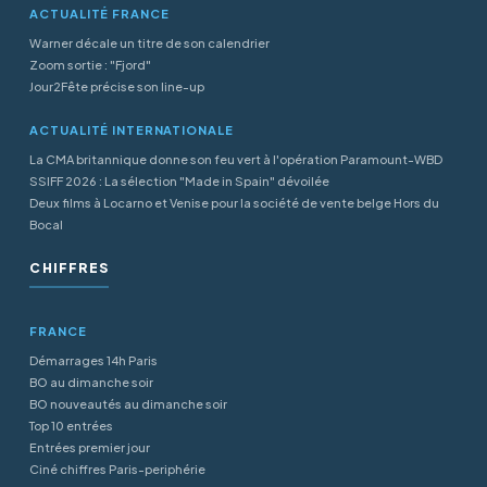
ACTUALITÉ FRANCE
Warner décale un titre de son calendrier
Zoom sortie : "Fjord"
Jour2Fête précise son line-up
ACTUALITÉ INTERNATIONALE
La CMA britannique donne son feu vert à l'opération Paramount-WBD
SSIFF 2026 : La sélection "Made in Spain" dévoilée
Deux films à Locarno et Venise pour la société de vente belge Hors du
Bocal
CHIFFRES
FRANCE
Démarrages 14h Paris
BO au dimanche soir
BO nouveautés au dimanche soir
Top 10 entrées
Entrées premier jour
Ciné chiffres Paris-periphérie