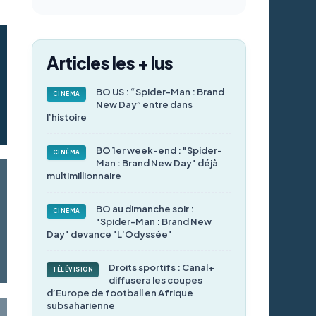
Articles les + lus
BO US : “Spider-Man : Brand
CINÉMA
New Day” entre dans
l’histoire
BO 1er week-end : "Spider-
CINÉMA
Man : Brand New Day" déjà
multimillionnaire
BO au dimanche soir :
CINÉMA
"Spider-Man : Brand New
Day" devance "L’Odyssée"
Droits sportifs : Canal+
TÉLÉVISION
diffusera les coupes
d’Europe de football en Afrique
subsaharienne