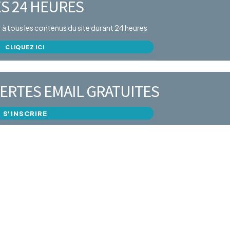
S 24 HEURES
er à tous les contenus du site durant 24 heures
CLIQUEZ ICI
ERTES EMAIL GRATUITES
S'INSCRIRE