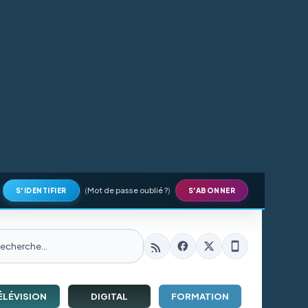
(
Mot de passe oublié ?
)
S'IDENTIFIER
S'ABONNER
ÉLÉVISION
DIGITAL
FORMATION