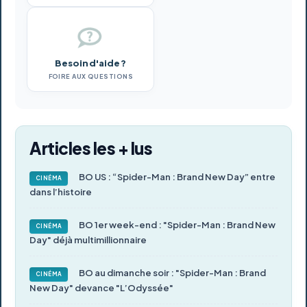
Besoin d'aide ?
FOIRE AUX QUESTIONS
Articles les + lus
BO US : “Spider-Man : Brand New Day” entre
CINÉMA
dans l’histoire
BO 1er week-end : "Spider-Man : Brand New
CINÉMA
Day" déjà multimillionnaire
BO au dimanche soir : "Spider-Man : Brand
CINÉMA
New Day" devance "L’Odyssée"