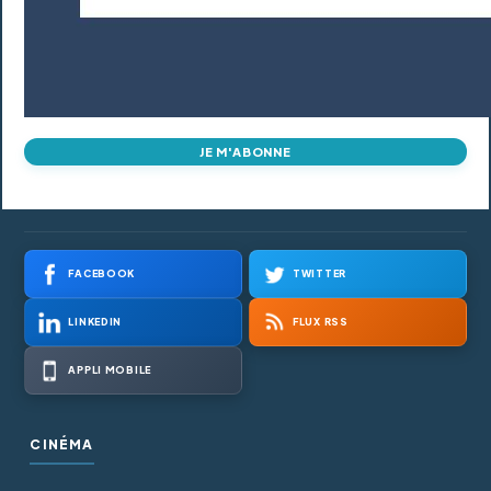
JE M'ABONNE
FACEBOOK
TWITTER
LINKEDIN
FLUX RSS
APPLI MOBILE
CINÉMA