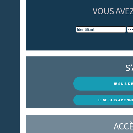
VOUS AVE
S
JE SUIS 
JE NE SUIS ABONN
ACCÈ