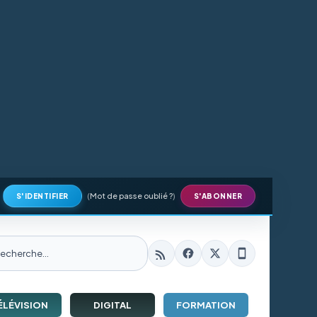
(
Mot de passe oublié ?
)
S'IDENTIFIER
S'ABONNER
ÉLÉVISION
DIGITAL
FORMATION