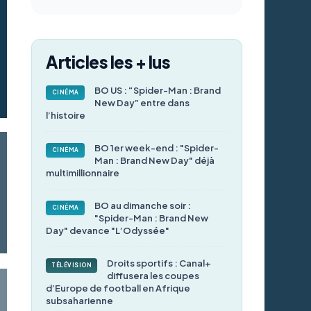
Articles les + lus
BO US : “Spider-Man : Brand
CINÉMA
New Day” entre dans
l’histoire
BO 1er week-end : "Spider-
CINÉMA
Man : Brand New Day" déjà
multimillionnaire
BO au dimanche soir :
CINÉMA
"Spider-Man : Brand New
Day" devance "L’Odyssée"
Droits sportifs : Canal+
TÉLÉVISION
diffusera les coupes
d’Europe de football en Afrique
subsaharienne