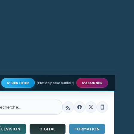
(
Mot de passe oublié ?
)
S'IDENTIFIER
S'ABONNER
ÉLÉVISION
DIGITAL
FORMATION