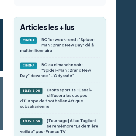
Articles les + lus
BO 1er week-end : "Spider-
CINÉMA
Man : Brand New Day" déjà
multimillionnaire
BO au dimanche soir :
CINÉMA
"Spider-Man : Brand New
Day" devance "L’Odyssée"
Droits sportifs : Canal+
TÉLÉVISION
diffusera les coupes
d’Europe de football en Afrique
subsaharienne
[Tournage] Alice Taglioni
TÉLÉVISION
se remémore "La dernière
veillée" pour France TV