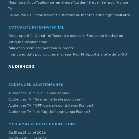
[Tournage] Alice Taglioni se remémore "La dernière veillée" pour France
TV
Guillaume Gallienne devient "L’homme au manteau de singe" pour Arte
ACTUALITÉ INTERNATIONAL
Droits sportifs : Canal+ diffusera les coupes d’Europe de football en
Afrique subsaharienne
"Alice" en première mondiale à Toronto
Trois candidats pour succéder à Jean-Paul Philippot à la tête de la RTBF
AUDIENCES
AUDIENCES QUOTIDIENNES
Audiences TV : "Le jeu" s'amuse sur TF1
Audiences TV : "Sirènes" attire le public sur TF1
Audiences TV : "OPJ" garde le contrôle sur France 3
Audiences TV : "Les fugitifs" captive sur France 3
MÉDIAMAT HEBDO ET PRIME-TIME
Du 15 au 21 juillet 2026
Du 07 au 13 juillet 2026