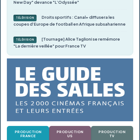
New Day" devance "L’Odyssée"
Droits sportifs : Canal+ diffusera les
TÉLÉVISION
coupes d’Europe de football en Afrique subsaharienne
[Tournage] Alice Taglioni se remémore
TÉLÉVISION
"La dernière veillée" pour France TV
PRODUCTION
PRODUCTION
PRODUCTION
FRANCE
US
TV