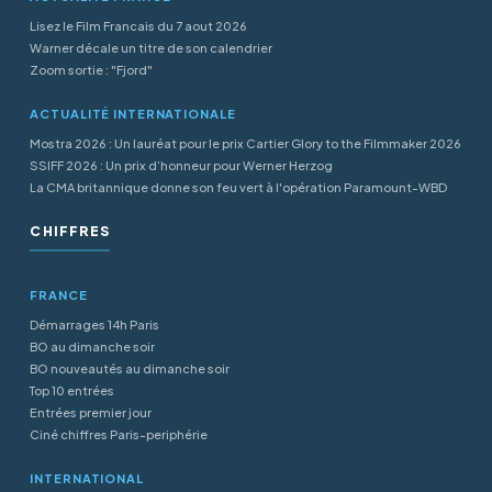
Lisez le Film Francais du 7 aout 2026
Warner décale un titre de son calendrier
Zoom sortie : "Fjord"
ACTUALITÉ INTERNATIONALE
Mostra 2026 : Un lauréat pour le prix Cartier Glory to the Filmmaker 2026
SSIFF 2026 : Un prix d’honneur pour Werner Herzog
La CMA britannique donne son feu vert à l'opération Paramount-WBD
CHIFFRES
FRANCE
Démarrages 14h Paris
BO au dimanche soir
BO nouveautés au dimanche soir
Top 10 entrées
Entrées premier jour
Ciné chiffres Paris-periphérie
INTERNATIONAL