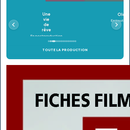
Oldeupe
En postproduction
TOUTE LA PRODUCTION