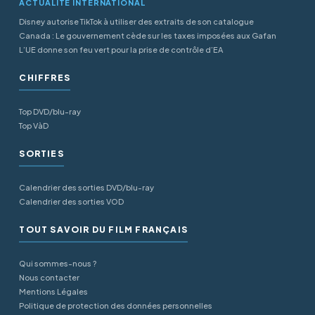
ACTUALITÉ INTERNATIONAL
Disney autorise TikTok à utiliser des extraits de son catalogue
Canada : Le gouvernement cède sur les taxes imposées aux Gafan
L’UE donne son feu vert pour la prise de contrôle d’EA
CHIFFRES
Top DVD/blu-ray
Top VàD
SORTIES
Calendrier des sorties DVD/blu-ray
Calendrier des sorties VOD
TOUT SAVOIR DU FILM FRANÇAIS
Qui sommes-nous ?
Nous contacter
Mentions Légales
Politique de protection des données personnelles