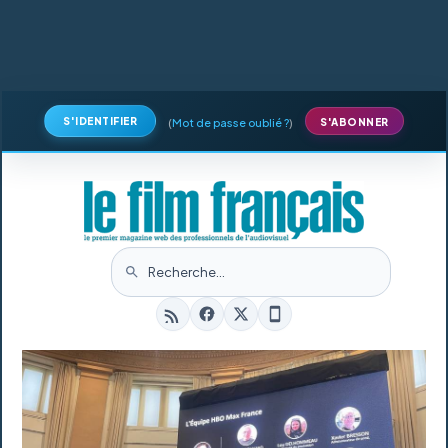
S'IDENTIFIER
(
Mot de passe oublié ?
)
S'ABONNER