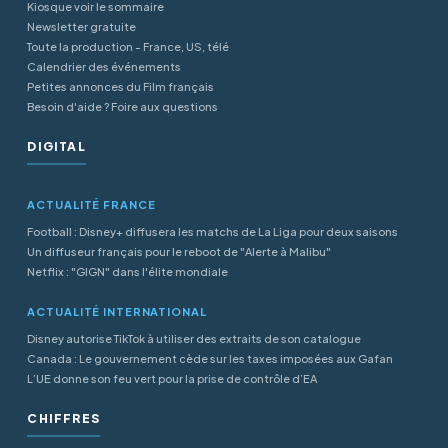
Kiosque voir le sommaire
Newsletter gratuite
Toute la production - France, US, télé
Calendrier des événements
Petites annonces du Film français
Besoin d'aide ? Foire aux questions
DIGITAL
ACTUALITÉ FRANCE
Football : Disney+ diffusera les matchs de La Liga pour deux saisons
Un diffuseur français pour le reboot de "Alerte à Malibu"
Netflix : "GIGN" dans l'élite mondiale
ACTUALITÉ INTERNATIONAL
Disney autorise TikTok à utiliser des extraits de son catalogue
Canada : Le gouvernement cède sur les taxes imposées aux Gafan
L’UE donne son feu vert pour la prise de contrôle d’EA
CHIFFRES