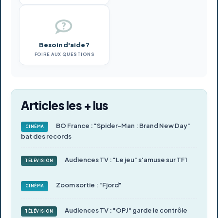
Besoin d'aide ?
FOIRE AUX QUESTIONS
Articles les + lus
BO France : "Spider-Man : Brand New Day"
CINÉMA
bat des records
Audiences TV : "Le jeu" s'amuse sur TF1
TÉLÉVISION
Zoom sortie : "Fjord"
CINÉMA
Audiences TV : "OPJ" garde le contrôle
TÉLÉVISION