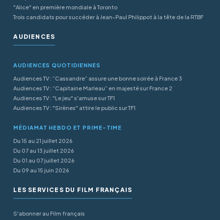
"Alice" en première mondiale à Toronto
Trois candidats pour succéder à Jean-Paul Philippot à la tête de la RTBF
AUDIENCES
AUDIENCES QUOTIDIENNES
Audiences TV : “Cassandre” assure une bonne soirée à France 3
Audiences TV : “Capitaine Marleau” en majesté sur France 2
Audiences TV : "Le jeu" s'amuse sur TF1
Audiences TV : "Sirènes" attire le public sur TF1
MÉDIAMAT HEBDO ET PRIME-TIME
Du 15 au 21 juillet 2026
Du 07 au 13 juillet 2026
Du 01 au 07 juillet 2026
Du 09 au 15 juin 2026
LES SERVICES DU FILM FRANÇAIS
S'abonner au Film français