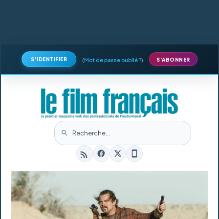
S'IDENTIFIER
(
Mot de passe oublié ?
)
S'ABONNER