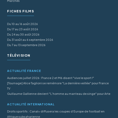
Marchés
FICHES FILMS
Du 10 au 16 août 2026
Du 17 au 23 août 2026
Du 24 au 30 août 2026
Du 31 août au 6 septembre 2026
Du 7 au 13 septembre 2026
TÉLÉVISION
ACTUALITÉ FRANCE
Audiences juillet 2026 : France 2 et M6 disent "vive le sport !"
[Tournage] Alice Taglioni se remémore "La dernière veillée" pour France
TV
Guillaume Gallienne devient "L’homme au manteau de singe" pour Arte
ACTUALITÉ INTERNATIONAL
Droits sportifs : Canal+ diffusera les coupes d’Europe de football en
Afrique subsaharienne