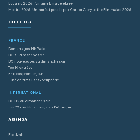
Locarno 2026 - Virigine Efira célébrée
Mostra 2026 : Un lauréat pour le prix Cartier Glory to the Filmmaker 2026
CHIFFRES
FRANCE
Démarrages 14h Paris
BO au dimanche soir
BO nouveautés au dimanche soir
Top 10 entrées
Entrées premier jour
Ciné chiffres Paris-periphérie
INTERNATIONAL
BO US au dimanche soir
Top 20 des films français à l’étranger
AGENDA
Festivals