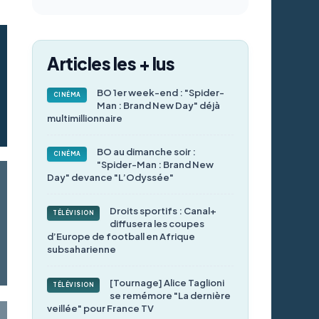
Articles les + lus
BO 1er week-end : "Spider-
CINÉMA
Man : Brand New Day" déjà
multimillionnaire
BO au dimanche soir :
CINÉMA
"Spider-Man : Brand New
Day" devance "L’Odyssée"
Droits sportifs : Canal+
TÉLÉVISION
diffusera les coupes
d’Europe de football en Afrique
subsaharienne
[Tournage] Alice Taglioni
TÉLÉVISION
se remémore "La dernière
veillée" pour France TV