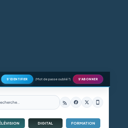
(
Mot de passe oublié ?
)
S'IDENTIFIER
S'ABONNER
ÉLÉVISION
DIGITAL
FORMATION