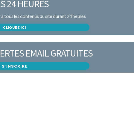
S 24 HEURES
er à tous les contenus du site durant 24 heures
CLIQUEZ ICI
ERTES EMAIL GRATUITES
S'INSCRIRE