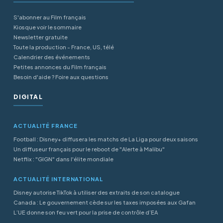
S'abonner au Film français
Kiosque voir le sommaire
Newsletter gratuite
Toute la production - France, US, télé
Calendrier des événements
Petites annonces du Film français
Besoin d'aide ? Foire aux questions
DIGITAL
ACTUALITÉ FRANCE
Football : Disney+ diffusera les matchs de La Liga pour deux saisons
Un diffuseur français pour le reboot de "Alerte à Malibu"
Netflix : "GIGN" dans l'élite mondiale
ACTUALITÉ INTERNATIONAL
Disney autorise TikTok à utiliser des extraits de son catalogue
Canada : Le gouvernement cède sur les taxes imposées aux Gafan
L’UE donne son feu vert pour la prise de contrôle d’EA