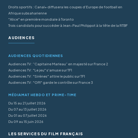
Droits sportifs : Canal+ diffusera les coupes d’Europe de football en
Afrique subsaharienne
"Alice" en première mondiale à Toronto
Trois candidats pour succéder à Jean-Paul Philippot à la tête de la RTBF
AUDIENCES
AUDIENCES QUOTIDIENNES
Audiences TV : “Capitaine Marleau” en majesté sur France 2
Audiences TV : "Le jeu" s'amuse sur TF1
Audiences TV : "Sirènes" attire le public sur TF1
Audiences TV : "OPJ" garde le contrôle sur France 3
MÉDIAMAT HEBDO ET PRIME-TIME
Du 15 au 21 juillet 2026
Du 07 au 13 juillet 2026
Du 01 au 07 juillet 2026
Du 09 au 15 juin 2026
LES SERVICES DU FILM FRANÇAIS