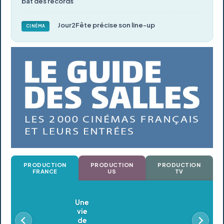
bat des records
Jour2Fête précise son line-up
CINÉMA
PRODUCTION
PRODUCTION
PRODUCTION
FRANCE
US
TV
Oldeupe
En postproduction