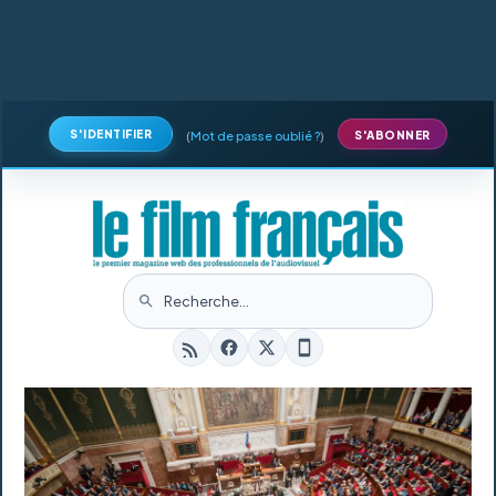
S'IDENTIFIER
(
Mot de passe oublié ?
)
S'ABONNER