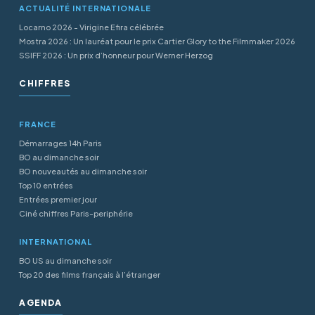
ACTUALITÉ INTERNATIONALE
Locarno 2026 - Virigine Efira célébrée
Mostra 2026 : Un lauréat pour le prix Cartier Glory to the Filmmaker 2026
SSIFF 2026 : Un prix d’honneur pour Werner Herzog
CHIFFRES
FRANCE
Démarrages 14h Paris
BO au dimanche soir
BO nouveautés au dimanche soir
Top 10 entrées
Entrées premier jour
Ciné chiffres Paris-periphérie
INTERNATIONAL
BO US au dimanche soir
Top 20 des films français à l’étranger
AGENDA