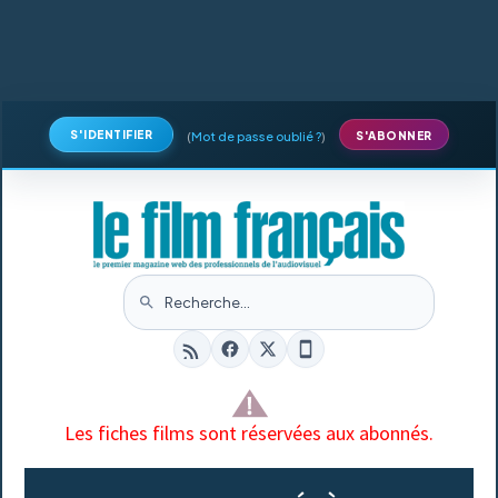
S'IDENTIFIER
(
Mot de passe oublié ?
)
S'ABONNER
Les fiches films sont réservées aux abonnés.