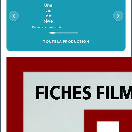
Oldeupe
En postproduction
TOUTE LA PRODUCTION