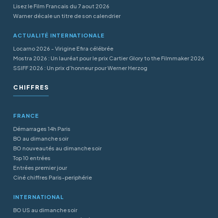
Lisez le Film Francais du 7 aout 2026
Warner décale un titre de son calendrier
ACTUALITÉ INTERNATIONALE
Locarno 2026 - Virigine Efira célébrée
Mostra 2026 : Un lauréat pour le prix Cartier Glory to the Filmmaker 2026
SSIFF 2026 : Un prix d’honneur pour Werner Herzog
CHIFFRES
FRANCE
Démarrages 14h Paris
BO au dimanche soir
BO nouveautés au dimanche soir
Top 10 entrées
Entrées premier jour
Ciné chiffres Paris-periphérie
INTERNATIONAL
BO US au dimanche soir