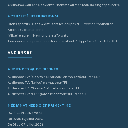
Guillaume Gallienne devient "L’homme au manteau de singe" pour Arte
ACTUALITÉ INTERNATIONAL
Droits sportifs : Canal+ diffusera les coupes d’Europe de football en
Afrique subsaharienne
"Alice" en première mondiale à Toronto
Trois candidats pour succéder à Jean-Paul Philippot à la tête de la RTBF
AUDIENCES
AUDIENCES QUOTIDIENNES
Audiences TV : “Capitaine Marleau” en majesté sur France 2
Audiences TV : "Le jeu" s'amuse sur TF1
Audiences TV : "Sirènes" attire le public sur TF1
Audiences TV : "OPJ" garde le contrôle sur France 3
MÉDIAMAT HEBDO ET PRIME-TIME
Du 15 au 21 juillet 2026
Du 07 au 13 juillet 2026
Du 01 au 07 juillet 2026