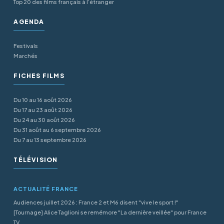
Top 20 des films français à l’étranger
AGENDA
Festivals
Marchés
FICHES FILMS
Du 10 au 16 août 2026
Du 17 au 23 août 2026
Du 24 au 30 août 2026
Du 31 août au 6 septembre 2026
Du 7 au 13 septembre 2026
TÉLÉVISION
ACTUALITÉ FRANCE
Audiences juillet 2026 : France 2 et M6 disent "vive le sport !"
[Tournage] Alice Taglioni se remémore "La dernière veillée" pour France
TV