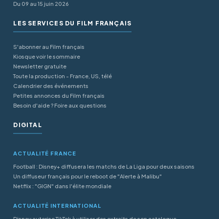
Du 09 au 15 juin 2026
LES SERVICES DU FILM FRANÇAIS
S'abonner au Film français
Kiosque voir le sommaire
Newsletter gratuite
Toute la production - France, US, télé
Calendrier des événements
Petites annonces du Film français
Besoin d'aide ? Foire aux questions
DIGITAL
ACTUALITÉ FRANCE
Football : Disney+ diffusera les matchs de La Liga pour deux saisons
Un diffuseur français pour le reboot de "Alerte à Malibu"
Netflix : "GIGN" dans l'élite mondiale
ACTUALITÉ INTERNATIONAL
Disney autorise TikTok à utiliser des extraits de son catalogue