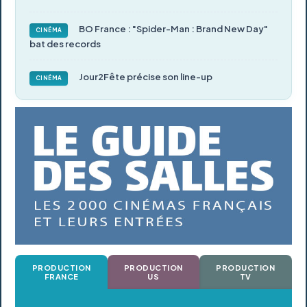
BO France : "Spider-Man : Brand New Day"
CINÉMA
bat des records
Jour2Fête précise son line-up
CINÉMA
PRODUCTION
PRODUCTION
PRODUCTION
FRANCE
US
TV