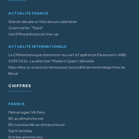
ACTUALITÉ FRANCE
Warner décale un titre de son calendrier
Zoom sortie : "Fjord"
Jour2Fête précise son line-up
ACTUALITÉ INTERNATIONALE
La CMA britannique donne son feu vert à l'opération Paramount-WBD
SSIFF 2026 : La sélection "Made in Spain" dévoilée
Deux films à Locarno et Venise pour la société de vente belge Hors du
Bocal
CHIFFRES
FRANCE
Démarrages 14h Paris
BO au dimanche soir
BO nouveautés au dimanche soir
Top 10 entrées
Entrées premier jour