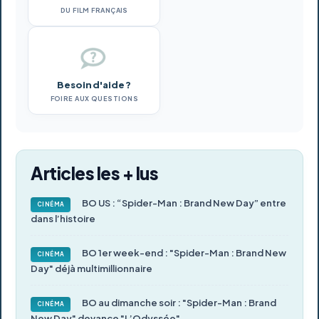
DU FILM FRANÇAIS
Besoin d'aide ?
FOIRE AUX QUESTIONS
Articles les + lus
BO US : “Spider-Man : Brand New Day” entre
CINÉMA
dans l’histoire
BO 1er week-end : "Spider-Man : Brand New
CINÉMA
Day" déjà multimillionnaire
BO au dimanche soir : "Spider-Man : Brand
CINÉMA
New Day" devance "L’Odyssée"