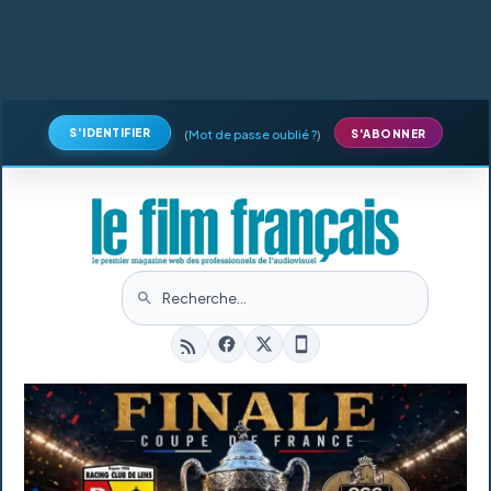
S'IDENTIFIER
(
Mot de passe oublié ?
)
S'ABONNER