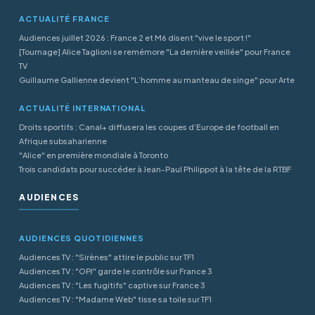
ACTUALITÉ FRANCE
Audiences juillet 2026 : France 2 et M6 disent "vive le sport !"
[Tournage] Alice Taglioni se remémore "La dernière veillée" pour France
TV
Guillaume Gallienne devient "L’homme au manteau de singe" pour Arte
ACTUALITÉ INTERNATIONAL
Droits sportifs : Canal+ diffusera les coupes d’Europe de football en
Afrique subsaharienne
"Alice" en première mondiale à Toronto
Trois candidats pour succéder à Jean-Paul Philippot à la tête de la RTBF
AUDIENCES
AUDIENCES QUOTIDIENNES
Audiences TV : "Sirènes" attire le public sur TF1
Audiences TV : "OPJ" garde le contrôle sur France 3
Audiences TV : "Les fugitifs" captive sur France 3
Audiences TV : "Madame Web" tisse sa toile sur TF1