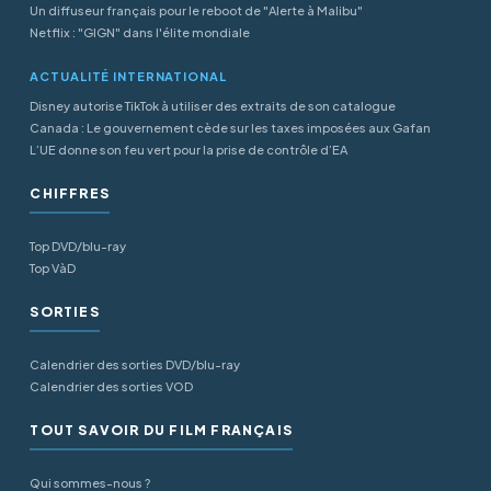
Un diffuseur français pour le reboot de "Alerte à Malibu"
Netflix : "GIGN" dans l'élite mondiale
ACTUALITÉ INTERNATIONAL
Disney autorise TikTok à utiliser des extraits de son catalogue
Canada : Le gouvernement cède sur les taxes imposées aux Gafan
L’UE donne son feu vert pour la prise de contrôle d’EA
CHIFFRES
Top DVD/blu-ray
Top VàD
SORTIES
Calendrier des sorties DVD/blu-ray
Calendrier des sorties VOD
TOUT SAVOIR DU FILM FRANÇAIS
Qui sommes-nous ?