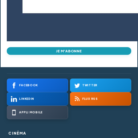
JE M'ABONNE
FACEBOOK
TWITTER
LINKEDIN
FLUX RSS
APPLI MOBILE
CINÉMA