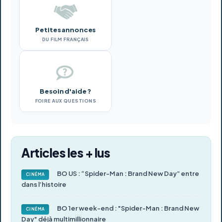
Petites annonces
DU FILM FRANÇAIS
Besoin d'aide ?
FOIRE AUX QUESTIONS
Articles les + lus
BO US : “Spider-Man : Brand New Day” entre
CINÉMA
dans l’histoire
BO 1er week-end : "Spider-Man : Brand New
CINÉMA
Day" déjà multimillionnaire