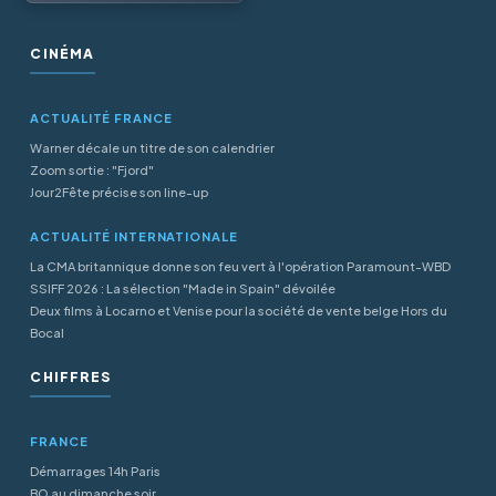
CINÉMA
ACTUALITÉ FRANCE
Warner décale un titre de son calendrier
Zoom sortie : "Fjord"
Jour2Fête précise son line-up
ACTUALITÉ INTERNATIONALE
La CMA britannique donne son feu vert à l'opération Paramount-WBD
SSIFF 2026 : La sélection "Made in Spain" dévoilée
Deux films à Locarno et Venise pour la société de vente belge Hors du
Bocal
CHIFFRES
FRANCE
Démarrages 14h Paris
BO au dimanche soir