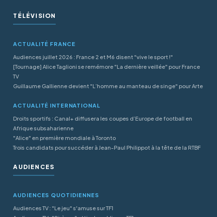
TÉLÉVISION
ACTUALITÉ FRANCE
Audiences juillet 2026 : France 2 et M6 disent "vive le sport !"
[Tournage] Alice Taglioni se remémore "La dernière veillée" pour France
TV
Guillaume Gallienne devient "L’homme au manteau de singe" pour Arte
ACTUALITÉ INTERNATIONAL
Droits sportifs : Canal+ diffusera les coupes d’Europe de football en
Afrique subsaharienne
"Alice" en première mondiale à Toronto
Trois candidats pour succéder à Jean-Paul Philippot à la tête de la RTBF
AUDIENCES
AUDIENCES QUOTIDIENNES
Audiences TV : "Le jeu" s'amuse sur TF1