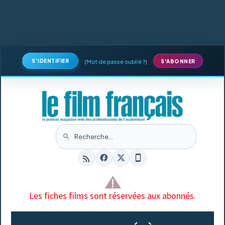
S'IDENTIFIER
(
Mot de passe oublié ?
)
S'ABONNER
Les fiches films sont réservées aux abonnés.