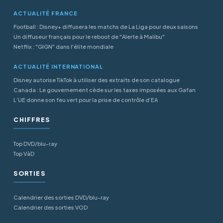
ACTUALITÉ FRANCE
Football : Disney+ diffusera les matchs de La Liga pour deux saisons
Un diffuseur français pour le reboot de "Alerte à Malibu"
Netflix : "GIGN" dans l'élite mondiale
ACTUALITÉ INTERNATIONAL
Disney autorise TikTok à utiliser des extraits de son catalogue
Canada : Le gouvernement cède sur les taxes imposées aux Gafan
L’UE donne son feu vert pour la prise de contrôle d’EA
CHIFFRES
Top DVD/blu-ray
Top VàD
SORTIES
Calendrier des sorties DVD/blu-ray
Calendrier des sorties VOD