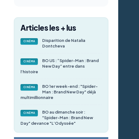
Articles les + lus
Disparition de Natalia
CINÉMA
Dontcheva
BO US : “Spider-Man : Brand
CINÉMA
New Day” entre dans
l’histoire
BO 1er week-end : "Spider-
CINÉMA
Man : Brand New Day" déjà
multimillionnaire
BO au dimanche soir :
CINÉMA
"Spider-Man : Brand New
Day" devance "L’Odyssée"