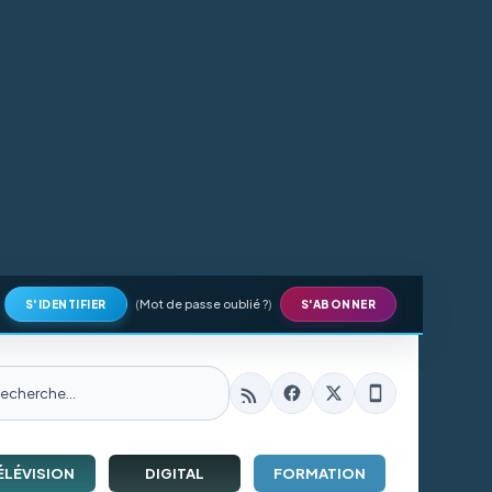
(
Mot de passe oublié ?
)
S'IDENTIFIER
S'ABONNER
ÉLÉVISION
DIGITAL
FORMATION