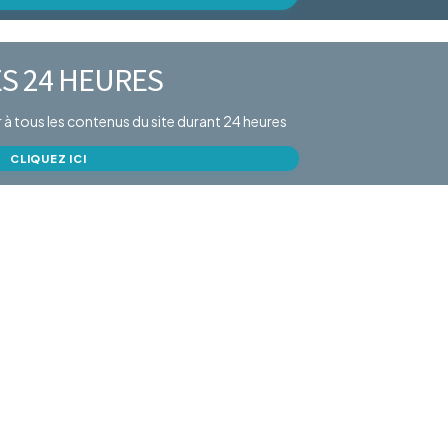
S 24 HEURES
er à tous les contenus du site durant 24 heures
CLIQUEZ ICI