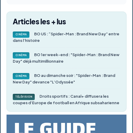
Articles les + lus
BO US : “Spider-Man : Brand New Day” entre
CINÉMA
dans l’histoire
BO 1er week-end : "Spider-Man : Brand New
CINÉMA
Day" déjà multimillionnaire
BO au dimanche soir : "Spider-Man : Brand
CINÉMA
New Day" devance "L’Odyssée"
Droits sportifs : Canal+ diffusera les
TÉLÉVISION
coupes d’Europe de football en Afrique subsaharienne