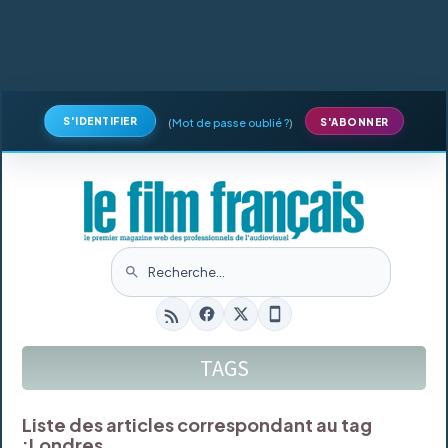
S'IDENTIFIER
(
Mot de passe oublié ?
)
S'ABONNER
TAGS
Liste des articles correspondant au tag
:
Londres