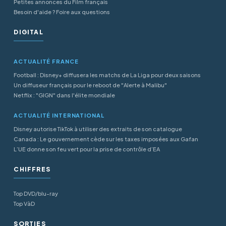
Petites annonces du Film français
Besoin d'aide ? Foire aux questions
DIGITAL
ACTUALITÉ FRANCE
Football : Disney+ diffusera les matchs de La Liga pour deux saisons
Un diffuseur français pour le reboot de "Alerte à Malibu"
Netflix : "GIGN" dans l'élite mondiale
ACTUALITÉ INTERNATIONAL
Disney autorise TikTok à utiliser des extraits de son catalogue
Canada : Le gouvernement cède sur les taxes imposées aux Gafan
L’UE donne son feu vert pour la prise de contrôle d’EA
CHIFFRES
Top DVD/blu-ray
Top VàD
SORTIES