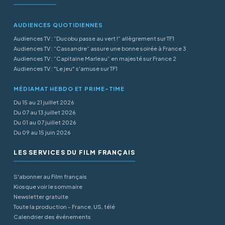
AUDIENCES QUOTIDIENNES
Audiences TV : “Ducobu passe au vert !” allègrement sur TF1
Audiences TV : “Cassandre” assure une bonne soirée à France 3
Audiences TV : “Capitaine Marleau” en majesté sur France 2
Audiences TV : "Le jeu" s'amuse sur TF1
MÉDIAMAT HEBDO ET PRIME-TIME
Du 15 au 21 juillet 2026
Du 07 au 13 juillet 2026
Du 01 au 07 juillet 2026
Du 09 au 15 juin 2026
LES SERVICES DU FILM FRANÇAIS
S'abonner au Film français
Kiosque voir le sommaire
Newsletter gratuite
Toute la production - France, US, télé
Calendrier des événements