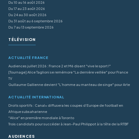
Du 10 au 16 août 2026
Du 17 au 23 août 2026
Du 24 au 30 août 2026
Du 31 août au 6 septembre 2026
Du 7 au 13 septembre 2026
TÉLÉVISION
ACTUALITÉ FRANCE
Audiences juillet 2026 : France 2 et M6 disent "vive le sport !"
[Tournage] Alice Taglioni se remémore "La dernière veillée" pour France
TV
Guillaume Gallienne devient "L’homme au manteau de singe" pour Arte
ACTUALITÉ INTERNATIONAL
Droits sportifs : Canal+ diffusera les coupes d’Europe de football en
Afrique subsaharienne
"Alice" en première mondiale à Toronto
Trois candidats pour succéder à Jean-Paul Philippot à la tête de la RTBF
AUDIENCES