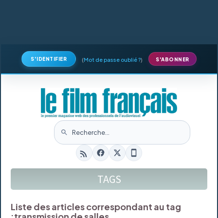
S'IDENTIFIER
(
Mot de passe oublié ?
)
S'ABONNER
TAGS
Liste des articles correspondant au tag
:
transmission de salles