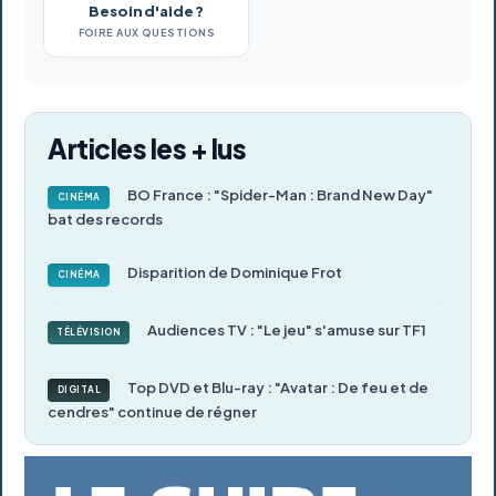
Besoin d'aide ?
FOIRE AUX QUESTIONS
Articles les + lus
BO France : "Spider-Man : Brand New Day"
CINÉMA
bat des records
Disparition de Dominique Frot
CINÉMA
Audiences TV : "Le jeu" s'amuse sur TF1
TÉLÉVISION
Top DVD et Blu-ray : "Avatar : De feu et de
DIGITAL
cendres" continue de régner