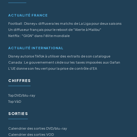
ACTUALITÉ FRANCE
Football : Disney+ diffusera les matchs de La Liga pour deux saisons
Un diffuseur français pour le reboot de "Alerte à Malibu"
Netflix : "GIGN" dans l'élite mondiale
ACTUALITÉ INTERNATIONAL
Disney autorise TikTok à utiliser des extraits de son catalogue
Canada : Le gouvernement cède sur les taxes imposées aux Gafan
L’UE donne son feu vert pour la prise de contrôle d’EA
CHIFFRES
Top DVD/blu-ray
Top VàD
SORTIES
Calendrier des sorties DVD/blu-ray
Calendrier des sorties VOD