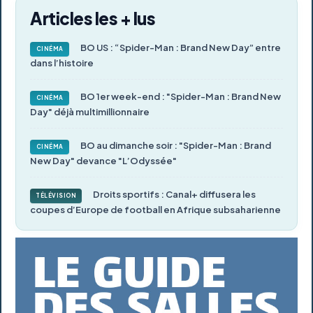
Articles les + lus
BO US : “Spider-Man : Brand New Day” entre
CINÉMA
dans l’histoire
BO 1er week-end : "Spider-Man : Brand New
CINÉMA
Day" déjà multimillionnaire
BO au dimanche soir : "Spider-Man : Brand
CINÉMA
New Day" devance "L’Odyssée"
Droits sportifs : Canal+ diffusera les
TÉLÉVISION
coupes d’Europe de football en Afrique subsaharienne