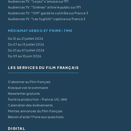
Audiences TV : "Le jeu" s'amuse sur TF1
Audiences TV : "Sirènes" attire le public sur TF1
Audiences TV : "OPJ" garde le contrôle sur France 3
Audiences TV : "Les fugitifs" captive sur France 3
MÉDIAMAT HEBDO ET PRIME-TIME
Du 15 au 21 juillet 2026
Du 07 au 13 juillet 2026
Du 01 au 07 juillet 2026
Du 09 au 15 juin 2026
LES SERVICES DU FILM FRANÇAIS
S'abonner au Film français
Kiosque voir le sommaire
Newsletter gratuite
Toute la production - France, US, télé
Calendrier des événements
Petites annonces du Film français
Besoin d'aide ? Foire aux questions
DIGITAL