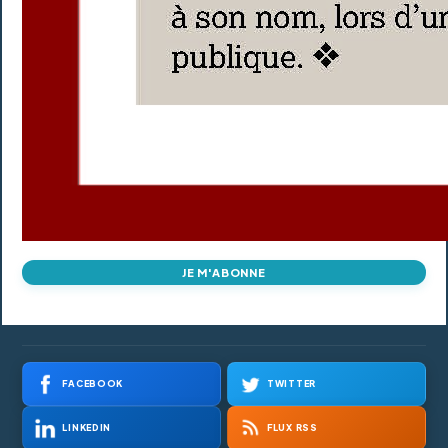
JE M'ABONNE
FACEBOOK
TWITTER
LINKEDIN
FLUX RSS