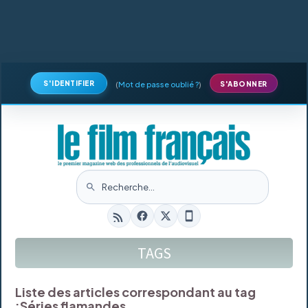
S'IDENTIFIER
(
Mot de passe oublié ?
)
S'ABONNER
TAGS
Liste des articles correspondant au tag
:
Séries flamandes