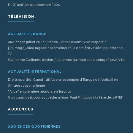
Du 31 août au 6 septembre 2026
TÉLÉVISION
ACTUALITÉ FRANCE
Audiences juillet 2026 : France 2 et M6 disent "vive le sport !"
[Tournage] Alice Taglioni se remémore "La dernière veillée" pour France
TV
Guillaume Gallienne devient "L’homme au manteau de singe" pour Arte
ACTUALITÉ INTERNATIONAL
Droits sportifs : Canal+ diffusera les coupes d’Europe de football en
Afrique subsaharienne
"Alice" en première mondiale à Toronto
Trois candidats pour succéder à Jean-Paul Philippot à la tête de la RTBF
AUDIENCES
AUDIENCES QUOTIDIENNES