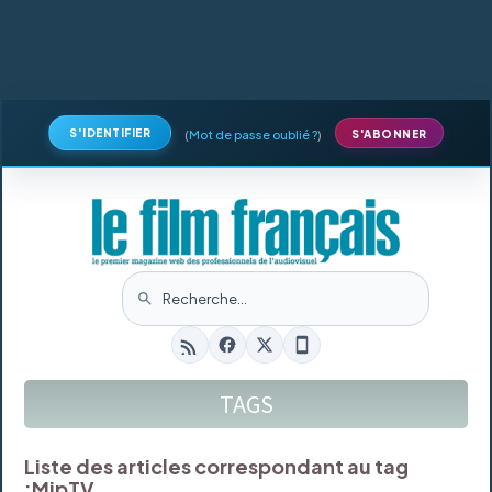
S'IDENTIFIER
(
Mot de passe oublié ?
)
S'ABONNER
TAGS
Liste des articles correspondant au tag
:
MipTV