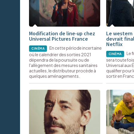
Modification de line-up chez
Le western 
Universal Pictures France
devrait fina
Netflix
En cette période incertaine
CINÉMA
Le 
où le calendrier des sorties 2021
CINÉMA
dépendra de la poursuite ou de
sera toutefois 
l'allègement des mesures sanitaires
Universal aux É
actuelles, le distributeur procède à
qualifier pour 
quelques aménagements.
sortir en Franc