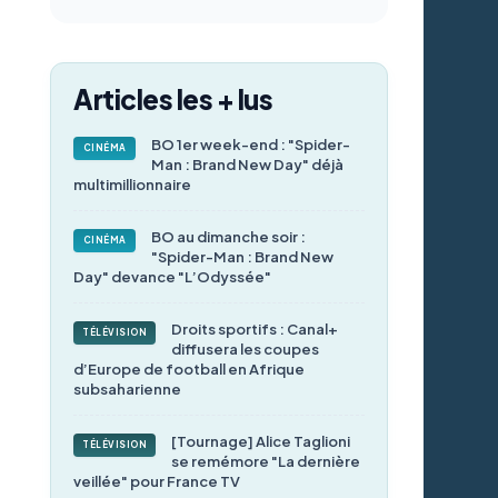
Articles les + lus
BO 1er week-end : "Spider-
CINÉMA
Man : Brand New Day" déjà
multimillionnaire
BO au dimanche soir :
CINÉMA
"Spider-Man : Brand New
Day" devance "L’Odyssée"
Droits sportifs : Canal+
TÉLÉVISION
diffusera les coupes
d’Europe de football en Afrique
subsaharienne
[Tournage] Alice Taglioni
TÉLÉVISION
se remémore "La dernière
veillée" pour France TV