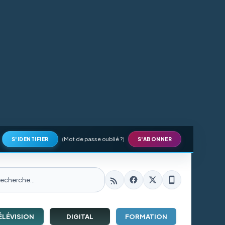
(
Mot de passe oublié ?
)
S'IDENTIFIER
S'ABONNER
ÉLÉVISION
DIGITAL
FORMATION