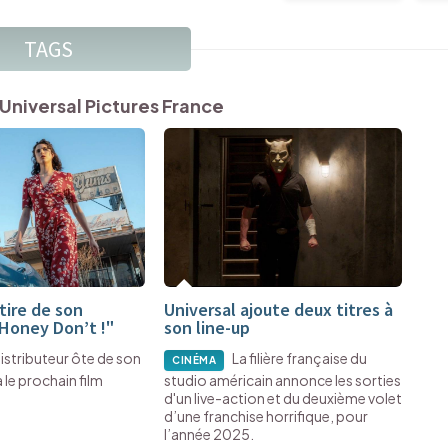
TAGS
Universal Pictures France
tire de son
Universal ajoute deux titres à
"Honey Don’t !"
son line-up
distributeur ôte de son
La filière française du
CINÉMA
 le prochain film
studio américain annonce les sorties
.
d'un live-action et du deuxième volet
d’une franchise horrifique, pour
l’année 2025.