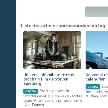
Liste des articles correspondant au tag :
Universal dévoile le titre du
Universal re
prochain film de Steven
calendrier 
Spielberg
Le 
CINÉMA
Produit par Amblin
line-up cinéma
CINÉMA
Entertainment,
Disclosure Day
sortira
d’Ethan Coen
outre-Atlantique le 12 juin prochain (le
10 en France).