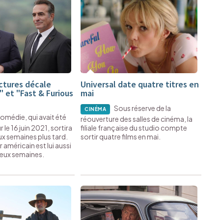
ictures décale
Universal date quatre titres en
" et "Fast & Furious
mai
Sous réserve de la
CINÉMA
comédie, qui avait été
réouverture des salles de cinéma, la
le 16 juin 2021, sortira
filiale française du studio compte
x semaines plus tard.
sortir quatre films en mai.
 américain est lui aussi
eux semaines.