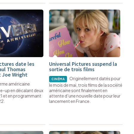
ctures date les
Universal Pictures suspend la
aul Thomas
sortie de trois films
 Joe Wright
Originellement datés pour
CINÉMA
firme américaine
le mois de mai, trois films de la société
ne-up en décalant deux
américaine sont finalement en
21 et en programmant
attente d’une nouvelle date pour leur
22.
lancement en France.