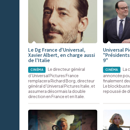
Le Dg France d'Universal,
Universal P
Xavier Albert, en charge aussi
"Présidents
de l'Italie
9"
Le directeur général
La 
CINÉMA
CINÉMA
d’Universal Pictures France
annoncée pour 
remplacera Richard Borg, directeur
finalement deu
général d’Universal Pictures Italie, et
Le blockbuster
assumera désormais la double
repoussé de d
direction en France et en Italie.