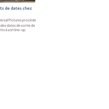
s de dates chez
versal Pictures procède
r des dates de sortie de
rits à son line-up.