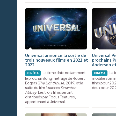
Universal annonce la sortie de
Universal Pi
trois nouveaux films en 2021 et
prochains P
2022
Anderson et
La firme date notamment
La 
CINÉMA
CINÉMA
le prochain long métrage de Robert
modifie son li
Eggers (
The Lighthouse,
2019) et la
films pour 20
suite du film à succès
Downton
deux pour 20
Abbey
. Les trois films seront
distribués par Focus Features,
appartenant à Universal.