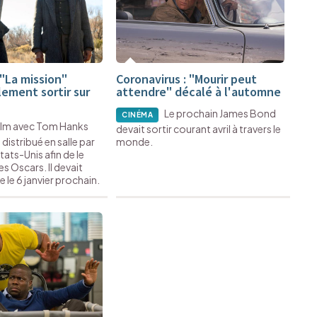
"La mission"
Coronavirus : "Mourir peut
lement sortir sur
attendre" décalé à l'automne
Le prochain James Bond
CINÉMA
film avec Tom Hanks
devait sortir courant avril à travers le
distribué en salle par
monde.
tats-Unis afin de le
les Oscars. Il devait
e le 6 janvier prochain.