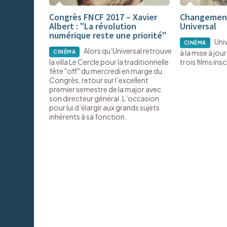
Congrès FNCF 2017 – Xavier
Changement
Albert : "La révolution
Universal
numérique reste une priorité"
Uni
CINÉMA
Alors qu’Universal retrouve
à la mise à jou
CINÉMA
la villa Le Cercle pour la traditionnelle
trois films insc
fête "off" du mercredi en marge du
Congrès, retour sur l’excellent
premier semestre de la major avec
son directeur général. L’occasion
pour lui d’élargir aux grands sujets
inhérents à sa fonction.