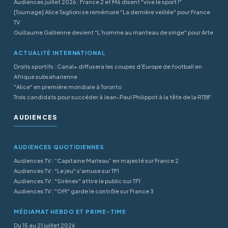
Audiences juillet 2026 : France 2 et M6 disent "vive le sport !"
[Tournage] Alice Taglioni se remémore "La dernière veillée" pour France
TV
Guillaume Gallienne devient "L’homme au manteau de singe" pour Arte
ACTUALITÉ INTERNATIONAL
Droits sportifs : Canal+ diffusera les coupes d’Europe de football en
Afrique subsaharienne
"Alice" en première mondiale à Toronto
Trois candidats pour succéder à Jean-Paul Philippot à la tête de la RTBF
AUDIENCES
AUDIENCES QUOTIDIENNES
Audiences TV : “Capitaine Marleau” en majesté sur France 2
Audiences TV : "Le jeu" s'amuse sur TF1
Audiences TV : "Sirènes" attire le public sur TF1
Audiences TV : "OPJ" garde le contrôle sur France 3
MÉDIAMAT HEBDO ET PRIME-TIME
Du 15 au 21 juillet 2026