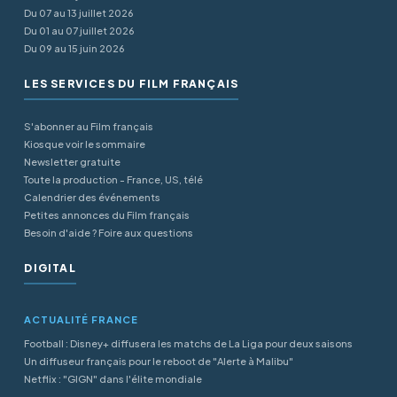
Du 07 au 13 juillet 2026
Du 01 au 07 juillet 2026
Du 09 au 15 juin 2026
LES SERVICES DU FILM FRANÇAIS
S'abonner au Film français
Kiosque voir le sommaire
Newsletter gratuite
Toute la production - France, US, télé
Calendrier des événements
Petites annonces du Film français
Besoin d'aide ? Foire aux questions
DIGITAL
ACTUALITÉ FRANCE
Football : Disney+ diffusera les matchs de La Liga pour deux saisons
Un diffuseur français pour le reboot de "Alerte à Malibu"
Netflix : "GIGN" dans l'élite mondiale