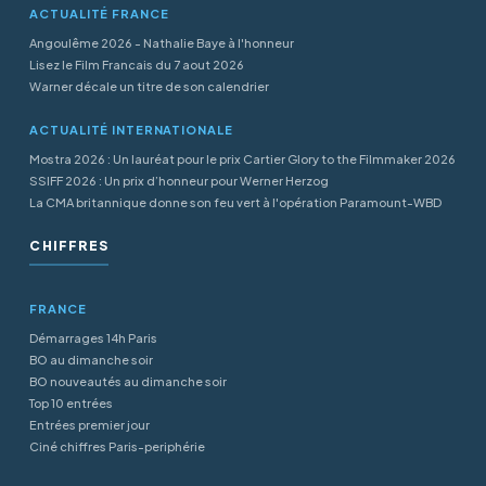
ACTUALITÉ FRANCE
Angoulême 2026 - Nathalie Baye à l'honneur
Lisez le Film Francais du 7 aout 2026
Warner décale un titre de son calendrier
ACTUALITÉ INTERNATIONALE
Mostra 2026 : Un lauréat pour le prix Cartier Glory to the Filmmaker 2026
SSIFF 2026 : Un prix d’honneur pour Werner Herzog
La CMA britannique donne son feu vert à l'opération Paramount-WBD
CHIFFRES
FRANCE
Démarrages 14h Paris
BO au dimanche soir
BO nouveautés au dimanche soir
Top 10 entrées
Entrées premier jour
Ciné chiffres Paris-periphérie