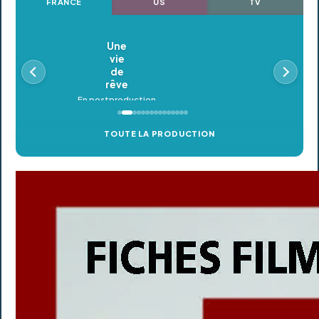
FRANCE
US
TV
Oldeupe
En postproduction
TOUTE LA PRODUCTION