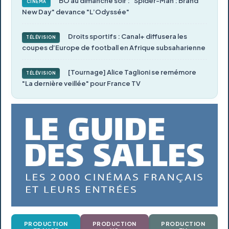
BO au dimanche soir : "Spider-Man : Brand
CINÉMA
New Day" devance "L’Odyssée"
Droits sportifs : Canal+ diffusera les
TÉLÉVISION
coupes d’Europe de football en Afrique subsaharienne
[Tournage] Alice Taglioni se remémore
TÉLÉVISION
"La dernière veillée" pour France TV
PRODUCTION
PRODUCTION
PRODUCTION