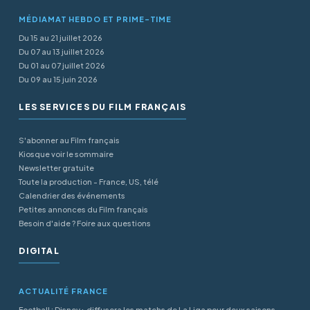
MÉDIAMAT HEBDO ET PRIME-TIME
Du 15 au 21 juillet 2026
Du 07 au 13 juillet 2026
Du 01 au 07 juillet 2026
Du 09 au 15 juin 2026
LES SERVICES DU FILM FRANÇAIS
S'abonner au Film français
Kiosque voir le sommaire
Newsletter gratuite
Toute la production - France, US, télé
Calendrier des événements
Petites annonces du Film français
Besoin d'aide ? Foire aux questions
DIGITAL
ACTUALITÉ FRANCE
Football : Disney+ diffusera les matchs de La Liga pour deux saisons