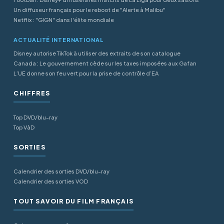
Un diffuseur français pour le reboot de "Alerte à Malibu"
Netflix : "GIGN" dans l'élite mondiale
ACTUALITÉ INTERNATIONAL
Disney autorise TikTok à utiliser des extraits de son catalogue
Canada : Le gouvernement cède sur les taxes imposées aux Gafan
L’UE donne son feu vert pour la prise de contrôle d’EA
CHIFFRES
Top DVD/blu-ray
Top VàD
SORTIES
Calendrier des sorties DVD/blu-ray
Calendrier des sorties VOD
TOUT SAVOIR DU FILM FRANÇAIS