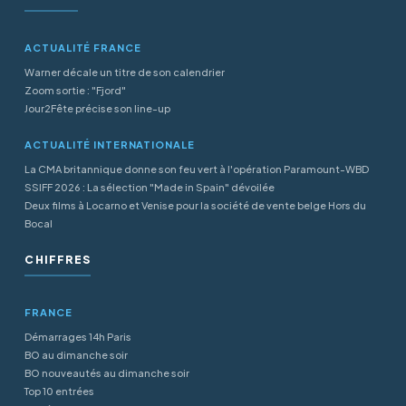
ACTUALITÉ FRANCE
Warner décale un titre de son calendrier
Zoom sortie : "Fjord"
Jour2Fête précise son line-up
ACTUALITÉ INTERNATIONALE
La CMA britannique donne son feu vert à l'opération Paramount-WBD
SSIFF 2026 : La sélection "Made in Spain" dévoilée
Deux films à Locarno et Venise pour la société de vente belge Hors du
Bocal
CHIFFRES
FRANCE
Démarrages 14h Paris
BO au dimanche soir
BO nouveautés au dimanche soir
Top 10 entrées