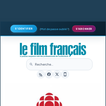
S'IDENTIFIER
(
Mot de passe oublié ?
)
S'ABONNER