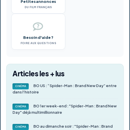
Petites annonces
DU FILM FRANÇAIS
Besoin d'aide ?
FOIRE AUX QUESTIONS
Articles les + lus
BO US : “Spider-Man : Brand New Day” entre
CINÉMA
dans l’histoire
BO 1er week-end : "Spider-Man : Brand New
CINÉMA
Day" déjà multimillionnaire
BO au dimanche soir : "Spider-Man : Brand
CINÉMA