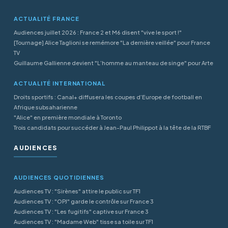
ACTUALITÉ FRANCE
Audiences juillet 2026 : France 2 et M6 disent "vive le sport !"
[Tournage] Alice Taglioni se remémore "La dernière veillée" pour France
TV
Guillaume Gallienne devient "L’homme au manteau de singe" pour Arte
ACTUALITÉ INTERNATIONAL
Droits sportifs : Canal+ diffusera les coupes d’Europe de football en
Afrique subsaharienne
"Alice" en première mondiale à Toronto
Trois candidats pour succéder à Jean-Paul Philippot à la tête de la RTBF
AUDIENCES
AUDIENCES QUOTIDIENNES
Audiences TV : "Sirènes" attire le public sur TF1
Audiences TV : "OPJ" garde le contrôle sur France 3
Audiences TV : "Les fugitifs" captive sur France 3
Audiences TV : "Madame Web" tisse sa toile sur TF1