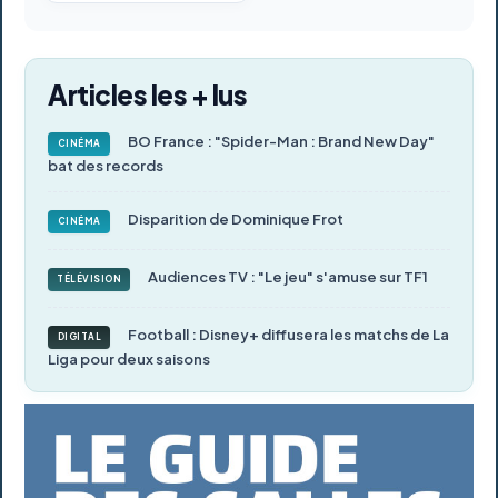
Articles les + lus
BO France : "Spider-Man : Brand New Day"
CINÉMA
bat des records
Disparition de Dominique Frot
CINÉMA
Audiences TV : "Le jeu" s'amuse sur TF1
TÉLÉVISION
Football : Disney+ diffusera les matchs de La
DIGITAL
Liga pour deux saisons