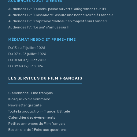
AUDIENCES QUOTIDIENNES
Audiences TV : “Ducobu passe au vert !” allègrement sur TF1
Audiences TV : “Cassandre” assure une bonne soirée à France 3
Audiences TV : “Capitaine Marleau” en majesté sur France 2
Audiences TV : "Le jeu" s'amuse sur TF1
MÉDIAMAT HEBDO ET PRIME-TIME
Du 15 au 21 juillet 2026
Du 07 au 13 juillet 2026
Du 01 au 07 juillet 2026
Du 09 au 15 juin 2026
LES SERVICES DU FILM FRANÇAIS
S'abonner au Film français
Kiosque voir le sommaire
Newsletter gratuite
Toute la production - France, US, télé
Calendrier des événements
Petites annonces du Film français
Besoin d'aide ? Foire aux questions