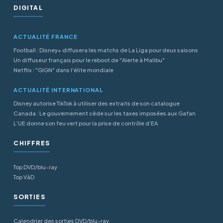
DIGITAL
ACTUALITÉ FRANCE
Football : Disney+ diffusera les matchs de La Liga pour deux saisons
Un diffuseur français pour le reboot de "Alerte à Malibu"
Netflix : "GIGN" dans l'élite mondiale
ACTUALITÉ INTERNATIONAL
Disney autorise TikTok à utiliser des extraits de son catalogue
Canada : Le gouvernement cède sur les taxes imposées aux Gafan
L’UE donne son feu vert pour la prise de contrôle d’EA
CHIFFRES
Top DVD/blu-ray
Top VàD
SORTIES
Calendrier des sorties DVD/blu-ray