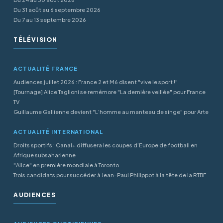
Du 31 août au 6 septembre 2026
Du 7 au 13 septembre 2026
TÉLÉVISION
ACTUALITÉ FRANCE
Audiences juillet 2026 : France 2 et M6 disent "vive le sport !"
[Tournage] Alice Taglioni se remémore "La dernière veillée" pour France
TV
Guillaume Gallienne devient "L’homme au manteau de singe" pour Arte
ACTUALITÉ INTERNATIONAL
Droits sportifs : Canal+ diffusera les coupes d’Europe de football en
Afrique subsaharienne
"Alice" en première mondiale à Toronto
Trois candidats pour succéder à Jean-Paul Philippot à la tête de la RTBF
AUDIENCES