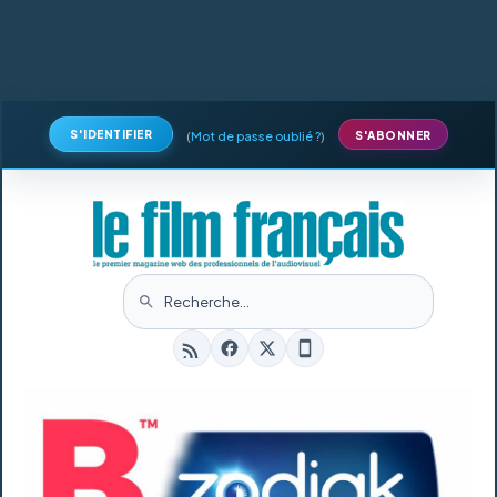
S'IDENTIFIER
(
Mot de passe oublié ?
)
S'ABONNER