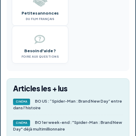
Petites annonces
DU FILM FRANÇAIS
Besoin d'aide ?
FOIRE AUX QUESTIONS
Articles les + lus
BO US : “Spider-Man : Brand New Day” entre
CINÉMA
dans l’histoire
BO 1er week-end : "Spider-Man : Brand New
CINÉMA
Day" déjà multimillionnaire