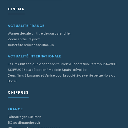
CINÉMA
ACTUALITÉ FRANCE
Warner décale un titre de son calendrier
Zoom sortie : "Fjord"
Jour2Fête précise son line-up
ACTUALITÉ INTERNATIONALE
La CMA britannique donne son feu vert à l'opération Paramount-WBD
SSIFF 2026 : La sélection "Made in Spain" dévoilée
Deux films à Locarno et Venise pour la société de vente belge Hors du
Bocal
CHIFFRES
FRANCE
Démarrages 14h Paris
BO au dimanche soir