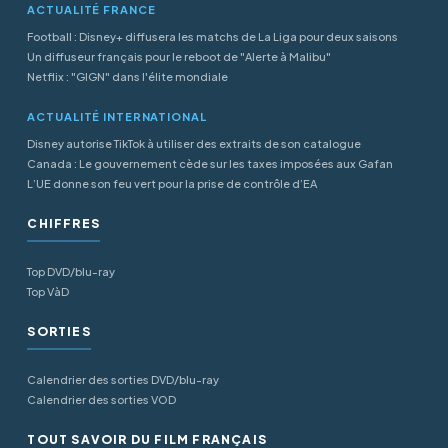
ACTUALITÉ FRANCE
Football : Disney+ diffusera les matchs de La Liga pour deux saisons
Un diffuseur français pour le reboot de "Alerte à Malibu"
Netflix : "GIGN" dans l'élite mondiale
ACTUALITÉ INTERNATIONAL
Disney autorise TikTok à utiliser des extraits de son catalogue
Canada : Le gouvernement cède sur les taxes imposées aux Gafan
L’UE donne son feu vert pour la prise de contrôle d’EA
CHIFFRES
Top DVD/blu-ray
Top VàD
SORTIES
Calendrier des sorties DVD/blu-ray
Calendrier des sorties VOD
TOUT SAVOIR DU FILM FRANÇAIS