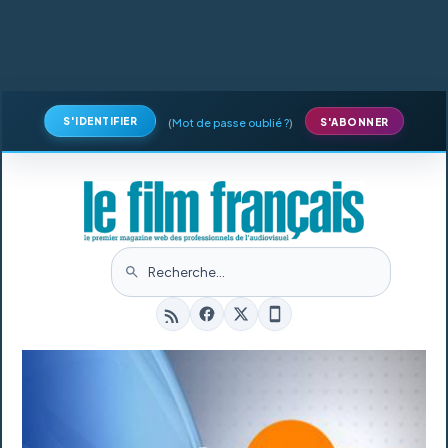
S'IDENTIFIER
(
Mot de passe oublié ?
)
S'ABONNER