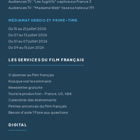
Audiences TV : "Les fugitifs" captive sur France 3
Audiences TV : "Madame Web" tisse sa toile sur TF1
MÉDIAMAT HEBDO ET PRIME-TIME
Du 15 au 21 juillet 2026
Du 07 au 13 juillet 2026
Du 01 au 07 juillet 2026
Du 09 au 15 juin 2026
LES SERVICES DU FILM FRANÇAIS
S'abonner au Film français
Kiosque voir le sommaire
Newsletter gratuite
Toute la production - France, US, télé
Calendrier des événements
Petites annonces du Film français
Besoin d'aide ? Foire aux questions
DIGITAL