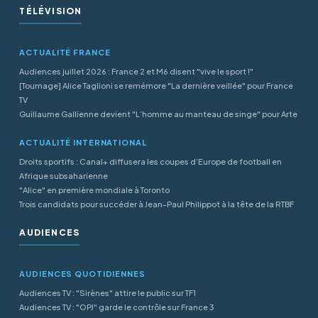
TÉLÉVISION
ACTUALITÉ FRANCE
Audiences juillet 2026 : France 2 et M6 disent "vive le sport !"
[Tournage] Alice Taglioni se remémore "La dernière veillée" pour France
TV
Guillaume Gallienne devient "L’homme au manteau de singe" pour Arte
ACTUALITÉ INTERNATIONAL
Droits sportifs : Canal+ diffusera les coupes d’Europe de football en
Afrique subsaharienne
"Alice" en première mondiale à Toronto
Trois candidats pour succéder à Jean-Paul Philippot à la tête de la RTBF
AUDIENCES
AUDIENCES QUOTIDIENNES
Audiences TV : "Sirènes" attire le public sur TF1
Audiences TV : "OPJ" garde le contrôle sur France 3