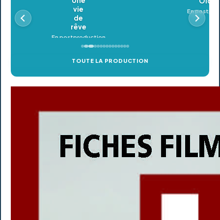
Oldeupe
En postproduction
TOUTE LA PRODUCTION