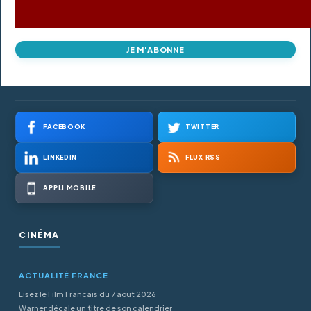
JE M'ABONNE
FACEBOOK
TWITTER
LINKEDIN
FLUX RSS
APPLI MOBILE
CINÉMA
ACTUALITÉ FRANCE
Lisez le Film Francais du 7 aout 2026
Warner décale un titre de son calendrier