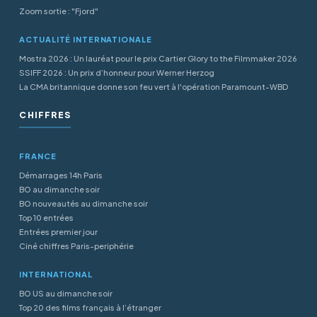
Zoom sortie : "Fjord"
ACTUALITÉ INTERNATIONALE
Mostra 2026 : Un lauréat pour le prix Cartier Glory to the Filmmaker 2026
SSIFF 2026 : Un prix d’honneur pour Werner Herzog
La CMA britannique donne son feu vert à l'opération Paramount-WBD
CHIFFRES
FRANCE
Démarrages 14h Paris
BO au dimanche soir
BO nouveautés au dimanche soir
Top 10 entrées
Entrées premier jour
Ciné chiffres Paris-periphérie
INTERNATIONAL
BO US au dimanche soir
Top 20 des films français à l’étranger