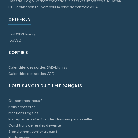
Canada : Le gouvernement cède sur les taxes imposées aux Gafan
L’UE donne son feu vert pour la prise de contrôle d’EA
CHIFFRES
Top DVD/blu-ray
Top VàD
SORTIES
Calendrier des sorties DVD/blu-ray
Calendrier des sorties VOD
TOUT SAVOIR DU FILM FRANÇAIS
Qui sommes-nous ?
Nous contacter
Mentions Légales
Politique de protection des données personnelles
Conditions générales de vente
Signalement contenu abusif
Kit de presse