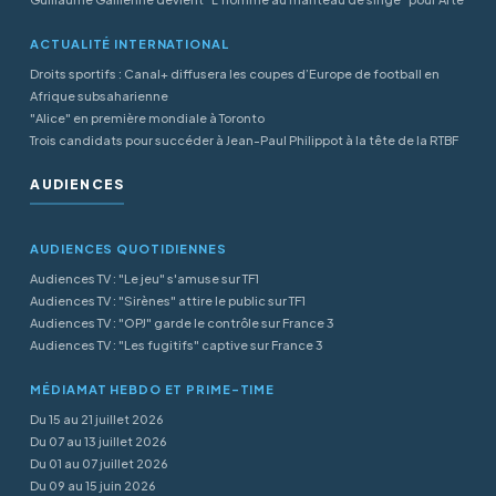
ACTUALITÉ INTERNATIONAL
Droits sportifs : Canal+ diffusera les coupes d’Europe de football en
Afrique subsaharienne
"Alice" en première mondiale à Toronto
Trois candidats pour succéder à Jean-Paul Philippot à la tête de la RTBF
AUDIENCES
AUDIENCES QUOTIDIENNES
Audiences TV : "Le jeu" s'amuse sur TF1
Audiences TV : "Sirènes" attire le public sur TF1
Audiences TV : "OPJ" garde le contrôle sur France 3
Audiences TV : "Les fugitifs" captive sur France 3
MÉDIAMAT HEBDO ET PRIME-TIME
Du 15 au 21 juillet 2026
Du 07 au 13 juillet 2026
Du 01 au 07 juillet 2026
Du 09 au 15 juin 2026