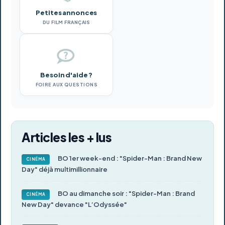
Petites annonces
DU FILM FRANÇAIS
Besoin d'aide ?
FOIRE AUX QUESTIONS
Articles les + lus
BO 1er week-end : "Spider-Man : Brand New
CINÉMA
Day" déjà multimillionnaire
BO au dimanche soir : "Spider-Man : Brand
CINÉMA
New Day" devance "L’Odyssée"