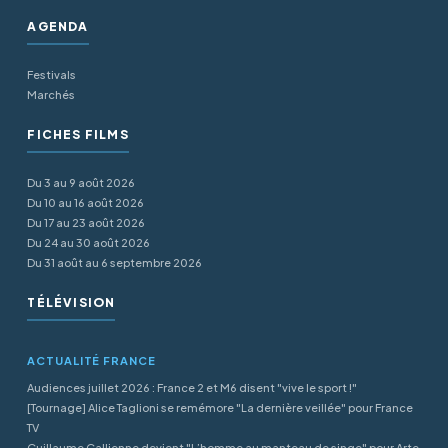
AGENDA
Festivals
Marchés
FICHES FILMS
Du 3 au 9 août 2026
Du 10 au 16 août 2026
Du 17 au 23 août 2026
Du 24 au 30 août 2026
Du 31 août au 6 septembre 2026
TÉLÉVISION
ACTUALITÉ FRANCE
Audiences juillet 2026 : France 2 et M6 disent "vive le sport !"
[Tournage] Alice Taglioni se remémore "La dernière veillée" pour France
TV
Guillaume Gallienne devient "L’homme au manteau de singe" pour Arte