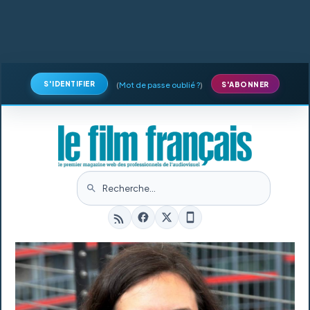
S'IDENTIFIER
(
Mot de passe oublié ?
)
S'ABONNER