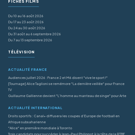
FICHES FILMS
Du 10 au 16 août 2026
Du 17 au 23 août 2026
Du 24 au 30 août 2026
Du 31 août au 6 septembre 2026
Du 7 au 13 septembre 2026
TÉLÉVISION
ACTUALITÉ FRANCE
Audiences juillet 2026 : France 2 et M6 disent "vive le sport !"
[Tournage] Alice Taglioni se remémore "La dernière veillée" pour France
TV
Guillaume Gallienne devient "L’homme au manteau de singe" pour Arte
ACTUALITÉ INTERNATIONAL
Droits sportifs : Canal+ diffusera les coupes d’Europe de football en
Afrique subsaharienne
"Alice" en première mondiale à Toronto
Trois candidats pour succéder à Jean-Paul Philippot à la tête de la RTBF