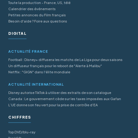
Toute la production - France, US, télé
Calendrier des événements
Petites annonces du Film français
Besoin d'aide ? Foire aux questions
DIGITAL
ACTUALITÉ FRANCE
Football : Disney+ diffusera les matchs de La Liga pour deux saisons
Un diffuseur français pour le reboot de "Alerte à Malibu"
Netflix : "GIGN" dans l'élite mondiale
ACTUALITÉ INTERNATIONAL
Disney autorise TikTok à utiliser des extraits de son catalogue
Canada : Le gouvernement cède sur les taxes imposées aux Gafan
L’UE donne son feu vert pour la prise de contrôle d’EA
CHIFFRES
Top DVD/blu-ray