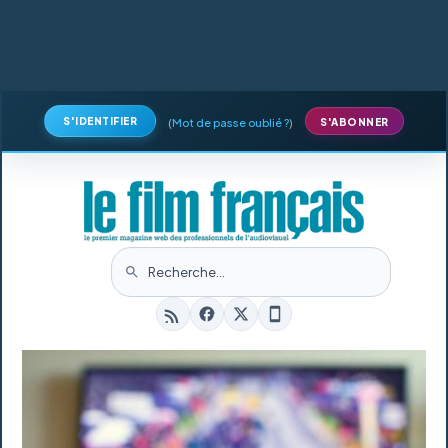
S'IDENTIFIER
(
Mot de passe oublié ?
)
S'ABONNER