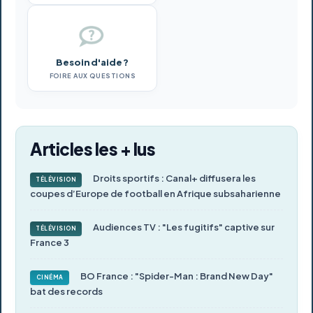
Besoin d'aide ?
FOIRE AUX QUESTIONS
Articles les + lus
Droits sportifs : Canal+ diffusera les
TÉLÉVISION
coupes d’Europe de football en Afrique subsaharienne
Audiences TV : "Les fugitifs" captive sur
TÉLÉVISION
France 3
BO France : "Spider-Man : Brand New Day"
CINÉMA
bat des records