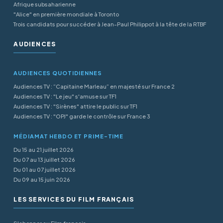
Afrique subsaharienne
"Alice" en première mondiale à Toronto
Trois candidats pour succéder à Jean-Paul Philippot à la tête de la RTBF
AUDIENCES
AUDIENCES QUOTIDIENNES
Audiences TV : “Capitaine Marleau” en majesté sur France 2
Audiences TV : "Le jeu" s'amuse sur TF1
Audiences TV : "Sirènes" attire le public sur TF1
Audiences TV : "OPJ" garde le contrôle sur France 3
MÉDIAMAT HEBDO ET PRIME-TIME
Du 15 au 21 juillet 2026
Du 07 au 13 juillet 2026
Du 01 au 07 juillet 2026
Du 09 au 15 juin 2026
LES SERVICES DU FILM FRANÇAIS