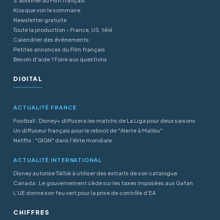
S'abonner au Film français
Kiosque voir le sommaire
Newsletter gratuite
Toute la production - France, US, télé
Calendrier des événements
Petites annonces du Film français
Besoin d'aide ? Foire aux questions
DIGITAL
ACTUALITÉ FRANCE
Football : Disney+ diffusera les matchs de La Liga pour deux saisons
Un diffuseur français pour le reboot de "Alerte à Malibu"
Netflix : "GIGN" dans l'élite mondiale
ACTUALITÉ INTERNATIONAL
Disney autorise TikTok à utiliser des extraits de son catalogue
Canada : Le gouvernement cède sur les taxes imposées aux Gafan
L’UE donne son feu vert pour la prise de contrôle d’EA
CHIFFRES