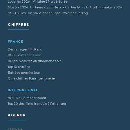
Locarno 2026 - Virigine Efira célébrée
Mostra 2026 : Un lauréat pour le prix Cartier Glory to the Filmmaker 2026
SSIFF 2026 : Un prix d’honneur pour Werner Herzog
CHIFFRES
FRANCE
Démarrages 14h Paris
BO au dimanche soir
BO nouveautés au dimanche soir
Top 10 entrées
Entrées premier jour
Ciné chiffres Paris-periphérie
INTERNATIONAL
BO US au dimanche soir
Top 20 des films français à l’étranger
AGENDA
Festivals