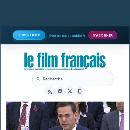
S'IDENTIFIER
(
Mot de passe oublié ?
)
S'ABONNER