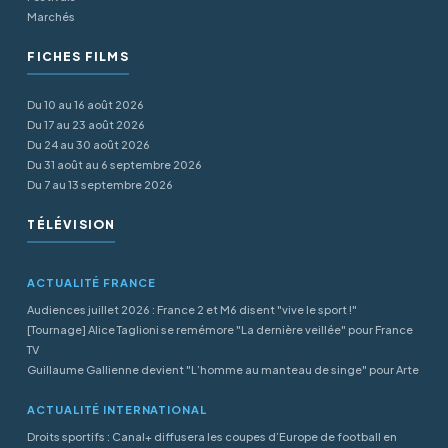
Marchés
FICHES FILMS
Du 10 au 16 août 2026
Du 17 au 23 août 2026
Du 24 au 30 août 2026
Du 31 août au 6 septembre 2026
Du 7 au 13 septembre 2026
TÉLÉVISION
ACTUALITÉ FRANCE
Audiences juillet 2026 : France 2 et M6 disent "vive le sport !"
[Tournage] Alice Taglioni se remémore "La dernière veillée" pour France
TV
Guillaume Gallienne devient "L’homme au manteau de singe" pour Arte
ACTUALITÉ INTERNATIONAL
Droits sportifs : Canal+ diffusera les coupes d’Europe de football en