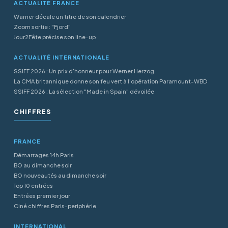
ACTUALITÉ FRANCE
Warner décale un titre de son calendrier
Zoom sortie : "Fjord"
Jour2Fête précise son line-up
ACTUALITÉ INTERNATIONALE
SSIFF 2026 : Un prix d’honneur pour Werner Herzog
La CMA britannique donne son feu vert à l'opération Paramount-WBD
SSIFF 2026 : La sélection "Made in Spain" dévoilée
CHIFFRES
FRANCE
Démarrages 14h Paris
BO au dimanche soir
BO nouveautés au dimanche soir
Top 10 entrées
Entrées premier jour
Ciné chiffres Paris-periphérie
INTERNATIONAL