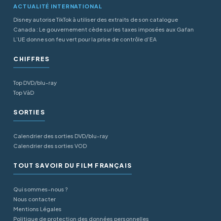
ACTUALITÉ INTERNATIONAL
Disney autorise TikTok à utiliser des extraits de son catalogue
Canada : Le gouvernement cède sur les taxes imposées aux Gafan
L’UE donne son feu vert pour la prise de contrôle d’EA
CHIFFRES
Top DVD/blu-ray
Top VàD
SORTIES
Calendrier des sorties DVD/blu-ray
Calendrier des sorties VOD
TOUT SAVOIR DU FILM FRANÇAIS
Qui sommes-nous ?
Nous contacter
Mentions Légales
Politique de protection des données personnelles