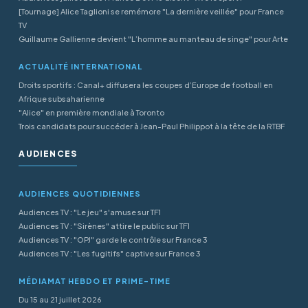
[Tournage] Alice Taglioni se remémore "La dernière veillée" pour France
TV
Guillaume Gallienne devient "L’homme au manteau de singe" pour Arte
ACTUALITÉ INTERNATIONAL
Droits sportifs : Canal+ diffusera les coupes d’Europe de football en
Afrique subsaharienne
"Alice" en première mondiale à Toronto
Trois candidats pour succéder à Jean-Paul Philippot à la tête de la RTBF
AUDIENCES
AUDIENCES QUOTIDIENNES
Audiences TV : "Le jeu" s'amuse sur TF1
Audiences TV : "Sirènes" attire le public sur TF1
Audiences TV : "OPJ" garde le contrôle sur France 3
Audiences TV : "Les fugitifs" captive sur France 3
MÉDIAMAT HEBDO ET PRIME-TIME
Du 15 au 21 juillet 2026