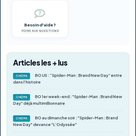
Besoin d'aide ?
FOIRE AUX QUESTIONS
Articles les + lus
BO US : “Spider-Man : Brand New Day” entre
CINÉMA
dans l’histoire
BO 1er week-end : "Spider-Man : Brand New
CINÉMA
Day" déjà multimillionnaire
BO au dimanche soir : "Spider-Man : Brand
CINÉMA
New Day" devance "L’Odyssée"