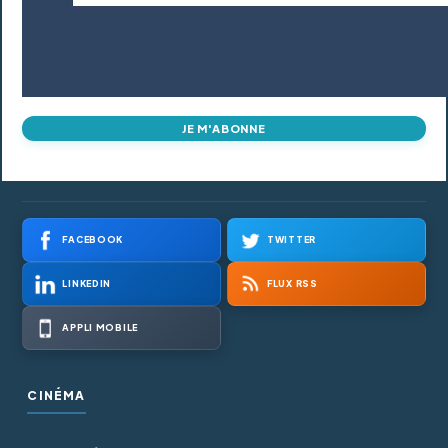
JE M'ABONNE
FACEBOOK
TWITTER
LINKEDIN
FLUX RSS
APPLI MOBILE
CINÉMA