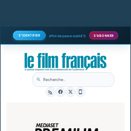
S'IDENTIFIER
(
Mot de passe oublié ?
)
S'ABONNER