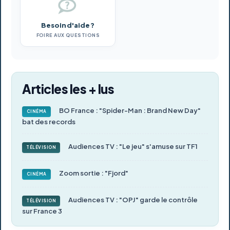
Besoin d'aide ?
FOIRE AUX QUESTIONS
Articles les + lus
BO France : "Spider-Man : Brand New Day"
CINÉMA
bat des records
Audiences TV : "Le jeu" s'amuse sur TF1
TÉLÉVISION
Zoom sortie : "Fjord"
CINÉMA
Audiences TV : "OPJ" garde le contrôle
TÉLÉVISION
sur France 3