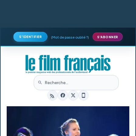
S'IDENTIFIER
(
Mot de passe oublié ?
)
S'ABONNER