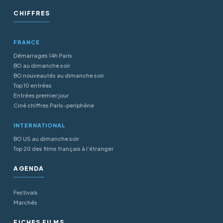
CHIFFRES
FRANCE
Démarrages 14h Paris
BO au dimanche soir
BO nouveautés au dimanche soir
Top 10 entrées
Entrées premier jour
Ciné chiffres Paris-periphérie
INTERNATIONAL
BO US au dimanche soir
Top 20 des films français à l’étranger
AGENDA
Festivals
Marchés
FICHES FILMS