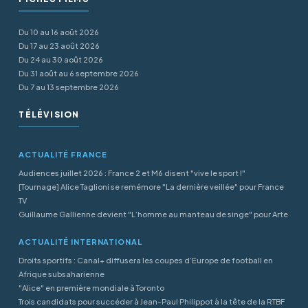
Du 10 au 16 août 2026
Du 17 au 23 août 2026
Du 24 au 30 août 2026
Du 31 août au 6 septembre 2026
Du 7 au 13 septembre 2026
TÉLÉVISION
ACTUALITÉ FRANCE
Audiences juillet 2026 : France 2 et M6 disent "vive le sport !"
[Tournage] Alice Taglioni se remémore "La dernière veillée" pour France
TV
Guillaume Gallienne devient "L’homme au manteau de singe" pour Arte
ACTUALITÉ INTERNATIONAL
Droits sportifs : Canal+ diffusera les coupes d’Europe de football en
Afrique subsaharienne
"Alice" en première mondiale à Toronto
Trois candidats pour succéder à Jean-Paul Philippot à la tête de la RTBF