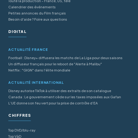
Toute la production - France, US, télé
Calendrier des événements
Petites annonces du Film français
Besoin d'aide ? Foire aux questions
DIGITAL
ACTUALITÉ FRANCE
Football : Disney+ diffusera les matchs de La Liga pour deux saisons
Un diffuseur français pour le reboot de "Alerte à Malibu"
Netflix : "GIGN" dans l'élite mondiale
ACTUALITÉ INTERNATIONAL
Disney autorise TikTok à utiliser des extraits de son catalogue
Canada : Le gouvernement cède sur les taxes imposées aux Gafan
L’UE donne son feu vert pour la prise de contrôle d’EA
CHIFFRES
Top DVD/blu-ray
Top VàD