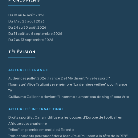
FICHES FILMS
Du 10 au 16 août 2026
Du 17 au 23 août 2026
Du 24 au 30 août 2026
Du 31 août au 6 septembre 2026
Du 7 au 13 septembre 2026
TÉLÉVISION
ACTUALITÉ FRANCE
Audiences juillet 2026 : France 2 et M6 disent "vive le sport !"
[Tournage] Alice Taglioni se remémore "La dernière veillée" pour France
TV
Guillaume Gallienne devient "L’homme au manteau de singe" pour Arte
ACTUALITÉ INTERNATIONAL
Droits sportifs : Canal+ diffusera les coupes d’Europe de football en
Afrique subsaharienne
"Alice" en première mondiale à Toronto
Trois candidats pour succéder à Jean-Paul Philippot à la tête de la RTBF