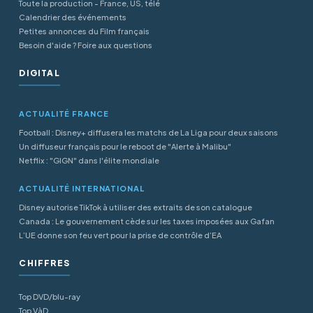
Toute la production - France, US, télé
Calendrier des événements
Petites annonces du Film français
Besoin d'aide ? Foire aux questions
DIGITAL
ACTUALITÉ FRANCE
Football : Disney+ diffusera les matchs de La Liga pour deux saisons
Un diffuseur français pour le reboot de "Alerte à Malibu"
Netflix : "GIGN" dans l'élite mondiale
ACTUALITÉ INTERNATIONAL
Disney autorise TikTok à utiliser des extraits de son catalogue
Canada : Le gouvernement cède sur les taxes imposées aux Gafan
L’UE donne son feu vert pour la prise de contrôle d’EA
CHIFFRES
Top DVD/blu-ray
Top VàD