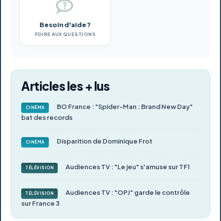
Besoin d'aide ?
FOIRE AUX QUESTIONS
Articles les + lus
BO France : "Spider-Man : Brand New Day"
CINÉMA
bat des records
Disparition de Dominique Frot
CINÉMA
Audiences TV : "Le jeu" s'amuse sur TF1
TÉLÉVISION
Audiences TV : "OPJ" garde le contrôle
TÉLÉVISION
sur France 3