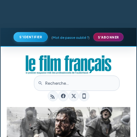
S'IDENTIFIER
(
Mot de passe oublié ?
)
S'ABONNER